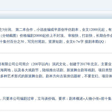
分之5分润。 第二本合作，小说改编或半原创半仿剧本，全文12000元起，有
（分销截图）价格编剧20000起价上不封顶。 审核快，打款快，长期合作
十集付百分之50，写完付尾款。竖屏短剧，全文6-7w字 接剧本戳QQ：
有限公司公司简介（200字以内）演武文化，创建于2017年北京。主要业
、上海两地，以及各大戏剧节，陆续推出话剧、新派舞台剧等戏剧。项目类
等多种艺术形式的新派舞台剧。剧本方向古装侠侣题材，不要玄幻。项目
类型都可以，只要本公司编剧过审，立马谈价钱。要求：剧本概述+人物小传+前十集