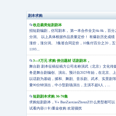
剧本求购
收总裁类短剧剧本
📂
招短剧编剧，仿写剧本， 第一本合作全文6k-8k，百
分润。 以上具体根据作品质量定价！ 有爆款历史成绩
涨价，涨分润。 3集签合同定价，10集付百分之20，五
1193...
3—5万元 求购 侠侣题材 话剧剧本 。
📂
舞台剧 剧本征稿征稿方公司名称演武（北京）文化传媒
务是舞台剧编创、演出。预计自2025年始，在北京
以话剧为基础，揉和、舞剧、音乐剧、武术、实景剧
量90分钟演出，中小型剧场演出，主演不超8人，...
短剧剧本求购 30-70集
📂
求购短剧剧本，V+ BaoZaoxiaoZhouzZ什么
试看内容(1卡)重金收购 欢迎骚扰