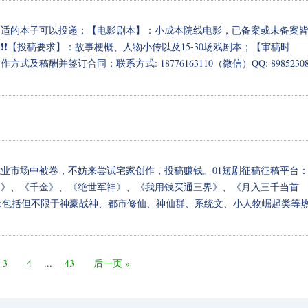
合适的本子可以投递；【电影剧本】：小成本院线电影，已备案或未备案
❗【投稿要求】：故事梗概、人物小传以及15-30场戏剧本；【审稿时
酬并签订合同；联系方式: 18776163110（微信）QQ: 89852308
业市场中被卷，不妨来尝试宅家创作，投稿赚钱。01短剧征稿征稿平台
婿》、《千金》、《绝世军神》、《我用钱买通三界》、《月入三千当首
频:包括但不限于神豪战神、都市修仙、神仙群、系统文、小人物崛起类等
3
4
...
43
后一页 »