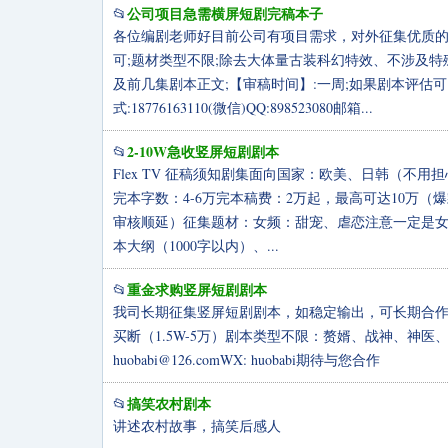
公司项目急需横屏短剧完稿本子
📂
各位编剧老师好目前公司有项目需求，对外征集优质的
可;题材类型不限;除去大体量古装科幻特效、不涉及
及前几集剧本正文;【审稿时间】:一周;如果剧本评
式:18776163110(微信)QQ:898523080邮箱...
2-10W急收竖屏短剧剧本
📂
Flex TV 征稿须知剧集面向国家：欧美、日韩（不用
完本字数：4-6万完本稿费：2万起，最高可达10万
审核顺延）征集题材：女频：甜宠、虐恋注意一定是女
本大纲（1000字以内）、...
重金求购竖屏短剧剧本
📂
我司长期征集竖屏短剧剧本，如稳定输出，可长期合作
买断（1.5W-5万）剧本类型不限：赘婿、战神、神医
huobabi@126.comWX
: huobabi期待与您合作
搞笑农村剧本
📂
讲述农村故事，搞笑后感人