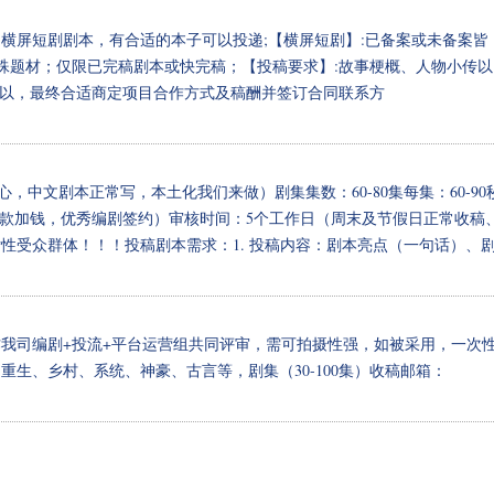
横屏短剧剧本，有合适的本子可以投递;【横屏短剧】:已备案或未备案皆
特殊题材；仅限已完稿剧本或快完稿；【投稿要求】:故事梗概、人物小传以
估可以，最终合适商定项目合作方式及稿酬并签订合同联系方
担心，中文剧本正常写，本土化我们来做）剧集集数：60-80集每集：60-90
（爆款加钱，优秀编剧签约）审核时间：5个工作日（周末及节假日正常收稿
性受众群体！！！投稿剧本需求：1. 投稿内容：剧本亮点（一句话）、
我司编剧+投流+平台运营组共同评审，需可拍摄性强，如被采用，一次
、重生、乡村、系统、神豪、古言等，剧集（30-100集）收稿邮箱：