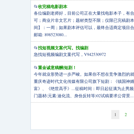
收完稿电影剧本
📂
各位编剧老师好，目前公司正在大量找电影本子，有
可；商业片非文艺片；题材类型不限；仅限已完稿剧本❗
间】：一周；如果剧本评估可以，最终合适商定项目合作方式及稿
邮箱: 898523080...
找短视频文案代写。找编剧
📂
急找短视频编剧文案代写，V942530972
重金诚意稿酬|短剧！
📂
今年就业形势进一步严峻。如果你不想在竞争激烈的就
重庆奇迹时代文化传媒有限公司旗下短剧：《镇国神
富》、《绝世高手》...征稿时间：即日起征满为止男
门题材(元素:迪化流、身份反转等)02试稿要求公背景...
1
2