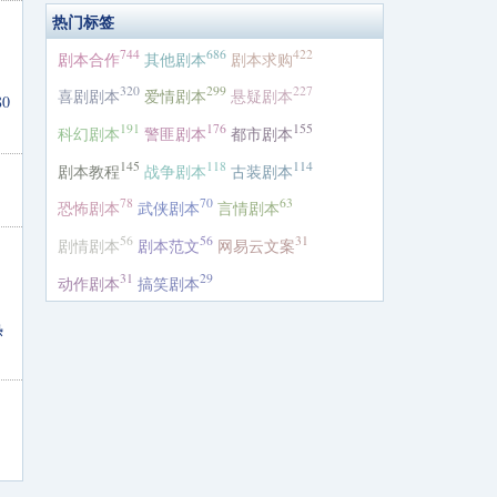
热门标签
皆
744
686
422
剧本合作
其他剧本
剧本求购
320
299
227
喜剧剧本
爱情剧本
悬疑剧本
0
191
176
155
科幻剧本
警匪剧本
都市剧本
145
118
114
剧本教程
战争剧本
古装剧本
78
70
63
恐怖剧本
武侠剧本
言情剧本
56
56
31
剧情剧本
剧本范文
网易云文案
：
31
29
动作剧本
搞笑剧本
热