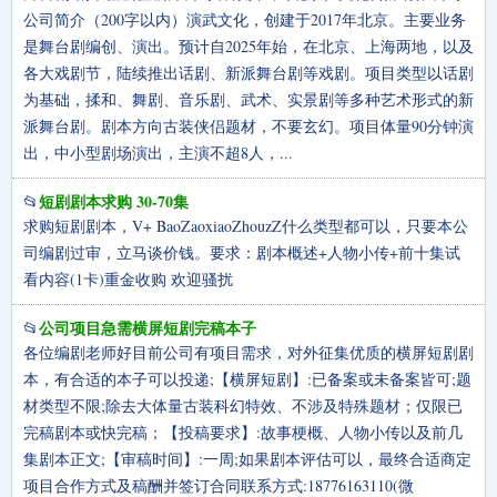
公司简介（200字以内）演武文化，创建于2017年北京。主要业务
是舞台剧编创、演出。预计自2025年始，在北京、上海两地，以及
各大戏剧节，陆续推出话剧、新派舞台剧等戏剧。项目类型以话剧
为基础，揉和、舞剧、音乐剧、武术、实景剧等多种艺术形式的新
派舞台剧。剧本方向古装侠侣题材，不要玄幻。项目体量90分钟演
出，中小型剧场演出，主演不超8人，...
短剧剧本求购 30-70集
📂
求购短剧剧本，V+ BaoZaoxiaoZhouzZ什么类型都可以，只要本公
司编剧过审，立马谈价钱。要求：剧本概述+人物小传+前十集试
看内容(1卡)重金收购 欢迎骚扰
公司项目急需横屏短剧完稿本子
📂
各位编剧老师好目前公司有项目需求，对外征集优质的横屏短剧剧
本，有合适的本子可以投递;【横屏短剧】:已备案或未备案皆可;题
材类型不限;除去大体量古装科幻特效、不涉及特殊题材；仅限已
完稿剧本或快完稿；【投稿要求】:故事梗概、人物小传以及前几
集剧本正文;【审稿时间】:一周;如果剧本评估可以，最终合适商定
项目合作方式及稿酬并签订合同联系方式:18776163110(微