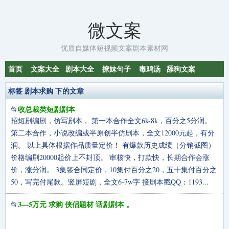
微文案
优质自媒体短视频文案剧本素材网
首页
文案大全
剧本大全
撩妹句子
毒鸡汤
舔狗文案
标签 剧本求购 下的文章
收总裁类短剧剧本
📂
招短剧编剧，仿写剧本， 第一本合作全文6k-8k，百分之5分润。
第二本合作，小说改编或半原创半仿剧本，全文12000元起，有分
润。 以上具体根据作品质量定价！ 有爆款历史成绩（分销截图）
价格编剧20000起价上不封顶。 审核快，打款快，长期合作会涨
价，涨分润。 3集签合同定价，10集付百分之20，五十集付百分之
50，写完付尾款。竖屏短剧，全文6-7w字 接剧本戳QQ：1193...
3—5万元 求购 侠侣题材 话剧剧本 。
📂