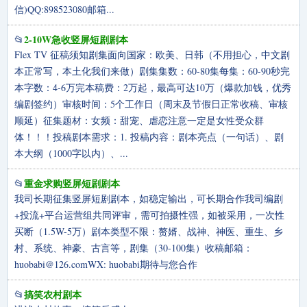
信)QQ:898523080邮箱...
2-10W急收竖屏短剧剧本
📂
Flex TV 征稿须知剧集面向国家：欧美、日韩（不用担心，中文剧
本正常写，本土化我们来做）剧集集数：60-80集每集：60-90秒完
本字数：4-6万完本稿费：2万起，最高可达10万（爆款加钱，优秀
编剧签约）审核时间：5个工作日（周末及节假日正常收稿、审核
顺延）征集题材：女频：甜宠、虐恋注意一定是女性受众群
体！！！投稿剧本需求：1. 投稿内容：剧本亮点（一句话）、剧
本大纲（1000字以内）、...
重金求购竖屏短剧剧本
📂
我司长期征集竖屏短剧剧本，如稳定输出，可长期合作我司编剧
+投流+平台运营组共同评审，需可拍摄性强，如被采用，一次性
买断（1.5W-5万）剧本类型不限：赘婿、战神、神医、重生、乡
村、系统、神豪、古言等，剧集（30-100集）收稿邮箱：
huobabi@126.comWX
: huobabi期待与您合作
搞笑农村剧本
📂