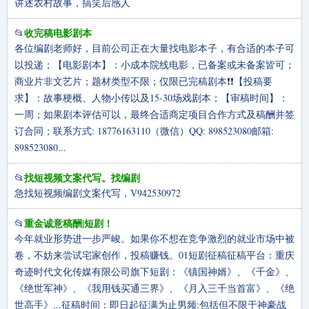
讲述农村故事，搞笑后感人
收完稿电影剧本
📂
各位编剧老师好，目前公司正在大量找电影本子，有合适的本子可
以投递；【电影剧本】：小成本院线电影，已备案或未备案皆可；
商业片非文艺片；题材类型不限；仅限已完稿剧本❗❗【投稿要
求】：故事梗概、人物小传以及15-30场戏剧本；【审稿时间】：
一周；如果剧本评估可以，最终合适商定项目合作方式及稿酬并签
订合同；联系方式: 18776163110（微信）QQ: 898523080邮箱:
898523080...
找短视频文案代写。找编剧
📂
急找短视频编剧文案代写，V942530972
重金诚意稿酬|短剧！
📂
今年就业形势进一步严峻。如果你不想在竞争激烈的就业市场中被
卷，不妨来尝试宅家创作，投稿赚钱。01短剧征稿征稿平台：重庆
奇迹时代文化传媒有限公司旗下短剧：《镇国神婿》、《千金》、
《绝世军神》、《我用钱买通三界》、《月入三千当首富》、《绝
世高手》...征稿时间：即日起征满为止男频:包括但不限于神豪战