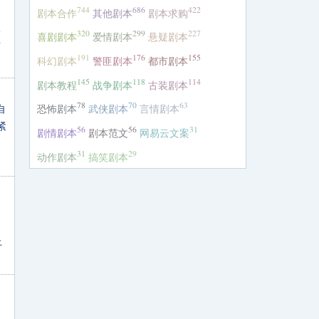
744
686
422
剧本合作
其他剧本
剧本求购
跟
320
299
227
喜剧剧本
爱情剧本
悬疑剧本
后
191
176
155
科幻剧本
警匪剧本
都市剧本
145
118
114
剧本教程
战争剧本
古装剧本
78
70
63
自
恐怖剧本
武侠剧本
言情剧本
紧
56
56
31
剧情剧本
剧本范文
网易云文案
31
29
动作剧本
搞笑剧本
上