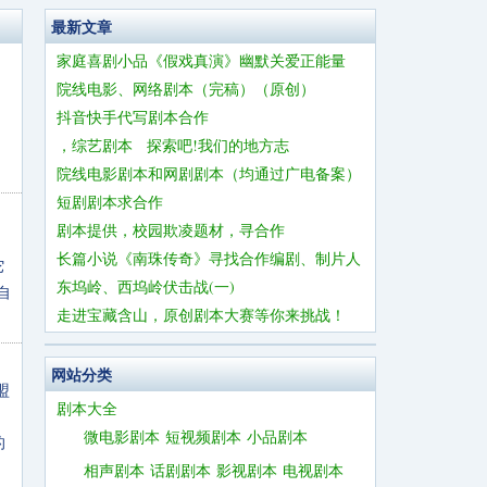
最新文章
家庭喜剧小品《假戏真演》幽默关爱正能量
院线电影、网络剧本（完稿）（原创）
抖音快手代写剧本合作
，综艺剧本 探索吧!我们的地方志
院线电影剧本和网剧剧本（均通过广电备案）
短剧剧本求合作
剧本提供，校园欺凌题材，寻合作
长篇小说《南珠传奇》寻找合作编剧、制片人
它
东坞岭、西坞岭伏击战(一)
自
走进宝藏含山，原创剧本大赛等你来挑战！
网站分类
盟
剧本大全
微电影剧本
短视频剧本
小品剧本
的
相声剧本
话剧剧本
影视剧本
电视剧本