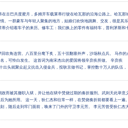
姆与莱蒂在古巴共度蜜月，多姆开车载莱蒂行驶在哈瓦那的沿海公路上。哈瓦那
事情。一群豪车与年轻人聚集的地方，姑娘们欢快地跳舞、交友，很是其
与莱蒂介绍着车子的来历。修车工：我们换上的零件有福特车，普利茅斯和
梦回吹角连营。八百里分麾下炙，五十弦翻塞外声，沙场秋点兵。 马作的
名，可怜白发生。 这首词为南宋杰出的爱国将领辛弃疾所做。 辛弃疾
人。二十出头就聚众起义抗击入侵金兵，投耿京做书记，掌控数十万人的队伍，
执领朝政而被其撤职入狱，并让他在狱中焚烧过期的奏折服刑。武则天此举意
后为她所用。 这一天，狄仁杰和往常一样，在焚烧奏折前都要看上一遍
刻，随后走到牢门面前，唤来了门外的守卫李元芳。 李元芳曾受狄仁杰