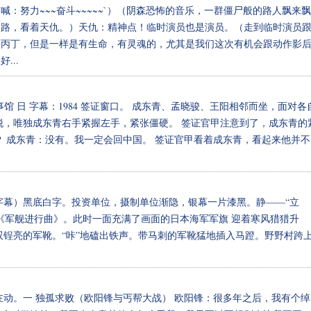
：努力~~~奋斗~~~~~`）（阴森恐怖的音乐，一群僵尸般的路人飘来飘
走路，看着天仇。）天仇：精神点！临时演员也是演员。（走到临时演员
乙丙丁，但是一样是有生命，有灵魂的，尤其是我们这次有机会跟动作影
...
馆 日 字幕：1984 签证窗口。 成东青、孟晓骏、王阳相邻而坐，面对各
脱，唯独成东青右手紧握左手，紧张僵硬。 签证官甲注意到了，成东青的
？ 成东青：没有。我一定会回中国。 签证官甲看着成东青，看起来他并不
字幕）黑底白字。投资单位，摄制单位渐隐，银幕一片漆黑。静——“立
《军舰进行曲》。此时一面充满了画面的日本海军军旗 迎着寒风猎猎升
双锃亮的军靴。“咔”地磕出铁声。带马刺的军靴猛地插入马蹬。野野村跨
在动。一 独孤求败（欧阳锋与丐帮大战） 欧阳锋：很多年之后，我有个绰