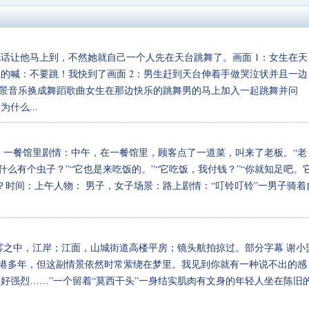
话让他马上到，不然她就自己一个人先在天台跳舞了。画面 1：女生在天
的喊：不要跳！我快到了画面 2：男生赶到天台伸着手做哭泣状并且一边
背景音乐换成舞蹈歌曲女生在那边快乐的跳舞男的马上加入一起跳舞并问
什么...
场景：一餐馆里剧情：中午，在一餐馆里，顾客点了一道菜，叫来了老板。“老
什么有个虫子？”“它也是来吃饭的。”“它吃饭，我付钱？”“你就知足吧。
吗？时间：上午人物： 男子，女子场景：路上剧情：“叮铃叮铃”一男子骑着
雾之中，江岸；江面，山城街道高楼平房；镜头航拍掠过。部分字幕 谢小
香港多年，但这副情景依然时常萦绕在梦里。我见到你就有一种说不出的感
好强烈……”一个留着“莫西干头”一身结实肌肉有文身的年轻人坐在陈旧