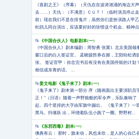
《喜剧之王》（序幕）（天仇在在波涛汹涌的海边大声喊
去……）天仇：（不满意）ＣＵＴ！（临时演员停止
前）现在我们不是在排鬼片，虽然你们是扮演路人甲
杜鹃儿同台演出，应该要好好的珍惜这个机会。精神点好
《中国合伙人》电影剧本(一)
📂
《中国合伙人》剧本编剧：周智勇 张冀1. 北京美国领事
窗口后的白人签证官。 孟晓骏胜券在握，王阳轻松洒
张。 签证官甲：你念完书后有没有在美国停留的计划
相信成东青的话。 ...
姜文电影《鬼子来了》剧本(一)
📂
《鬼子来了》剧本第一部分 序（随画面出主要演职员
正！”（日语）随着一声野狼般的军令声，乐队奏响了
起。四个竖排的大字由军旗中蹦出。 《鬼子来了》一
黑马。抖缰跃 出，环绕着队伍小跑了一圈。野野村...
《东邪西毒》剧本(一)
📂
佛典有云： 那时，旗未动，风也未吹，是人的心自己