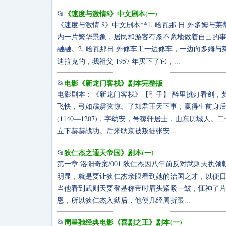
《速度与激情8》中文剧本(一)
📂
《速度与激情 8》中文剧本**1. 哈瓦那 日 外多
内一片繁华景象，居民和游客有条不紊地做着自己的
融融。2. 哈瓦那日 外修车工一边修车，一边向多姆
迪拉克的，我祖父 1957 年买下了它，...
电影《新龙门客栈》剧本完整版
📂
电影剧本：《新龙门客栈》【引子】 醉里挑灯看剑，
飞快，弓如霹雳弦惊。了却君王天下事，赢得生前身后
(1140—1207)，字幼安，号稼轩居士，山东历城
立下赫赫战功。后来耿京被叛徒张安...
狄仁杰之通天帝国》剧本(一)
📂
第一章 洛阳奇案/001 狄仁杰因八年前反对武则天
明显，就是要让狄仁杰亲眼看到她的治国之才，以便日
当他看到武则天要登基称帝时眉头紧紧一皱，怔神了片
恩，所以狄仁杰入狱后，他便几经周折跟...
周星驰经典电影《喜剧之王》剧本(一)
📂