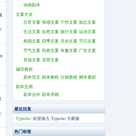
动画剧本
文案大全
城
乐
日常文案
情感文案
个性文案
励志文案
卡
生活文案
自然文案
旅行文案
运动文案
校园文案
四季文案
月份文案
节日文案
节气文案
经典文案
有趣文案
广告文案
卢
其他文案
花草文案
编导教程
剧本范文
剧本教程
分镜教程
脚本素材
剧本交易
剧本合作
剧本求购
义
。
最近回复
大
Typecho
: 欢迎加入 Typecho 大家族
热门标签