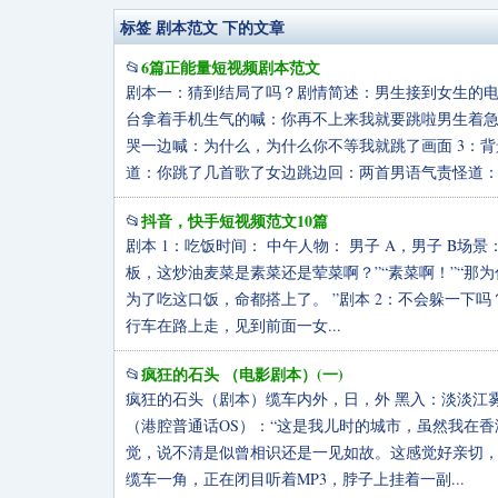
标签 剧本范文 下的文章
6篇正能量短视频剧本范文
📂
剧本一：猜到结局了吗？剧情简述：男生接到女生的电
台拿着手机生气的喊：你再不上来我就要跳啦男生着急
哭一边喊：为什么，为什么你不等我就跳了画面 3：
道：你跳了几首歌了女边跳边回：两首男语气责怪道：为
抖音，快手短视频范文10篇
📂
剧本 1：吃饭时间： 中午人物： 男子 A，男子 B
板，这炒油麦菜是素菜还是荤菜啊？”“素菜啊！”“那为
为了吃这口饭，命都搭上了。 ”剧本 2：不会躲一下
行车在路上走，见到前面一女...
疯狂的石头 （电影剧本）(一)
📂
疯狂的石头（剧本）缆车内外，日，外 黑入：淡淡江
（港腔普通话OS）：“这是我儿时的城市，虽然我在
觉，说不清是似曾相识还是一见如故。这感觉好亲切，
缆车一角，正在闭目听着MP3，脖子上挂着一副...