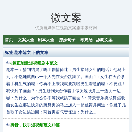
微文案
优质自媒体短视频文案剧本素材网
首页
文案大全
剧本大全
撩妹句子
毒鸡汤
舔狗文案
标签 剧本范文 下的文章
6篇正能量短视频剧本范文
📂
剧本一：猜到结局了吗？剧情简述：男生接到女生的电话让他马上
到，不然她就自己一个人先在天台跳舞了。画面 1：女生在天台拿
着手机生气的喊：你再不上来我就要跳啦男生着急的喊：不要跳！
我快到了画面 2：男生赶到天台伸着手做哭泣状并且一边哭一边
喊：为什么，为什么你不等我就跳了画面 3：背景音乐换成舞蹈歌
曲女生在那边快乐的跳舞男的马上加入一起跳舞并问道：你跳了几
首歌了女边跳边回：两首男语气责怪道：为什么...
抖音，快手短视频范文10篇
📂