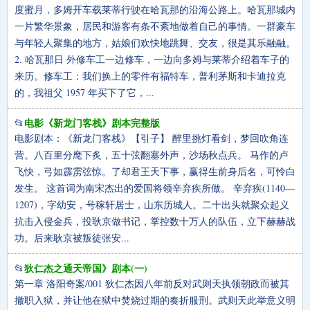
度蜜月，多姆开车载莱蒂行驶在哈瓦那的沿海公路上。哈瓦那城内
一片繁华景象，居民和游客有条不紊地做着自己的事情。一群豪车
与年轻人聚集的地方，姑娘们欢快地跳舞、交友，很是其乐融融。
2. 哈瓦那日 外修车工一边修车，一边向多姆与莱蒂介绍着车子的
来历。修车工：我们换上的零件有福特车，普利茅斯和卡迪拉克
的，我祖父 1957 年买下了它，...
电影《新龙门客栈》剧本完整版
📂
电影剧本：《新龙门客栈》【引子】 醉里挑灯看剑，梦回吹角连
营。八百里分麾下炙，五十弦翻塞外声，沙场秋点兵。 马作的卢
飞快，弓如霹雳弦惊。了却君王天下事，赢得生前身后名，可怜白
发生。 这首词为南宋杰出的爱国将领辛弃疾所做。 辛弃疾(1140—
1207)，字幼安，号稼轩居士，山东历城人。二十出头就聚众起义
抗击入侵金兵，投耿京做书记，掌控数十万人的队伍，立下赫赫战
功。后来耿京被叛徒张安...
狄仁杰之通天帝国》剧本(一)
📂
第一章 洛阳奇案/001 狄仁杰因八年前反对武则天执领朝政而被其
撤职入狱，并让他在狱中焚烧过期的奏折服刑。武则天此举意义明