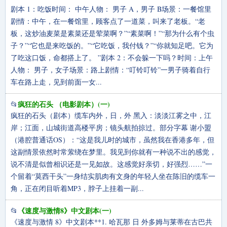
剧本 1：吃饭时间： 中午人物： 男子 A，男子 B场景：一餐馆里
剧情：中午，在一餐馆里，顾客点了一道菜，叫来了老板。“老
板，这炒油麦菜是素菜还是荤菜啊？”“素菜啊！”“那为什么有个虫
子？”“它也是来吃饭的。”“它吃饭，我付钱？”“你就知足吧。它为
了吃这口饭，命都搭上了。 ”剧本 2：不会躲一下吗？时间：上午
人物： 男子，女子场景：路上剧情：“叮铃叮铃”一男子骑着自行
车在路上走，见到前面一女...
疯狂的石头 （电影剧本）(一)
📂
疯狂的石头（剧本）缆车内外，日，外 黑入：淡淡江雾之中，江
岸；江面，山城街道高楼平房；镜头航拍掠过。部分字幕 谢小盟
（港腔普通话OS）：“这是我儿时的城市，虽然我在香港多年，但
这副情景依然时常萦绕在梦里。我见到你就有一种说不出的感觉，
说不清是似曾相识还是一见如故。这感觉好亲切，好强烈……”一
个留着“莫西干头”一身结实肌肉有文身的年轻人坐在陈旧的缆车一
角，正在闭目听着MP3，脖子上挂着一副...
《速度与激情8》中文剧本(一)
📂
《速度与激情 8》中文剧本**1. 哈瓦那 日 外多姆与莱蒂在古巴共