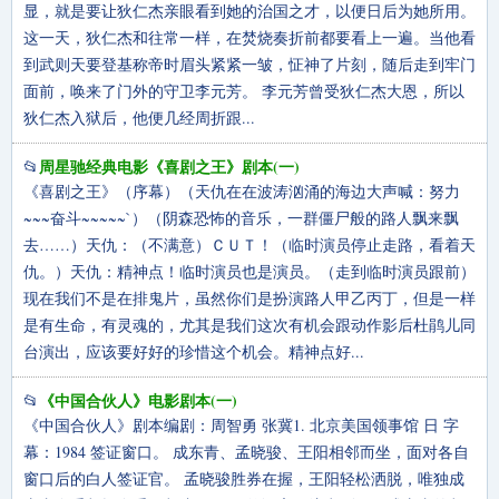
显，就是要让狄仁杰亲眼看到她的治国之才，以便日后为她所用。
这一天，狄仁杰和往常一样，在焚烧奏折前都要看上一遍。当他看
到武则天要登基称帝时眉头紧紧一皱，怔神了片刻，随后走到牢门
面前，唤来了门外的守卫李元芳。 李元芳曾受狄仁杰大恩，所以
狄仁杰入狱后，他便几经周折跟...
周星驰经典电影《喜剧之王》剧本(一)
📂
《喜剧之王》（序幕）（天仇在在波涛汹涌的海边大声喊：努力
~~~奋斗~~~~~`）（阴森恐怖的音乐，一群僵尸般的路人飘来飘
去……）天仇：（不满意）ＣＵＴ！（临时演员停止走路，看着天
仇。）天仇：精神点！临时演员也是演员。（走到临时演员跟前）
现在我们不是在排鬼片，虽然你们是扮演路人甲乙丙丁，但是一样
是有生命，有灵魂的，尤其是我们这次有机会跟动作影后杜鹃儿同
台演出，应该要好好的珍惜这个机会。精神点好...
《中国合伙人》电影剧本(一)
📂
《中国合伙人》剧本编剧：周智勇 张冀1. 北京美国领事馆 日 字
幕：1984 签证窗口。 成东青、孟晓骏、王阳相邻而坐，面对各自
窗口后的白人签证官。 孟晓骏胜券在握，王阳轻松洒脱，唯独成