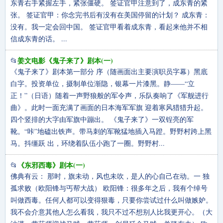
东青右手紧握左手，紧张僵硬。 签证官甲注意到了，成东青的紧
张。 签证官甲：你念完书后有没有在美国停留的计划？ 成东青：
没有。我一定会回中国。 签证官甲看着成东青，看起来他并不相
信成东青的话。 ...
姜文电影《鬼子来了》剧本(一)
📂
《鬼子来了》剧本第一部分 序（随画面出主要演职员字幕）黑底
白字。投资单位，摄制单位渐隐，银幕一片漆黑。静——“立
正！”（日语）随着一声野狼般的军令声，乐队奏响了《军舰进行
曲》。此时一面充满了画面的日本海军军旗 迎着寒风猎猎升起。
四个竖排的大字由军旗中蹦出。 《鬼子来了》一双锃亮的军
靴。“咔”地磕出铁声。带马刺的军靴猛地插入马蹬。野野村跨上黑
马。抖缰跃 出，环绕着队伍小跑了一圈。野野村...
《东邪西毒》剧本(一)
📂
佛典有云： 那时，旗未动，风也未吹，是人的心自己在动。一 独
孤求败（欧阳锋与丐帮大战） 欧阳锋：很多年之后，我有个绰号
叫做西毒。任何人都可以变得狠毒，只要你尝试过什么叫做嫉妒。
我不会介意其他人怎么看我，我只不过不想别人比我更开心。（大