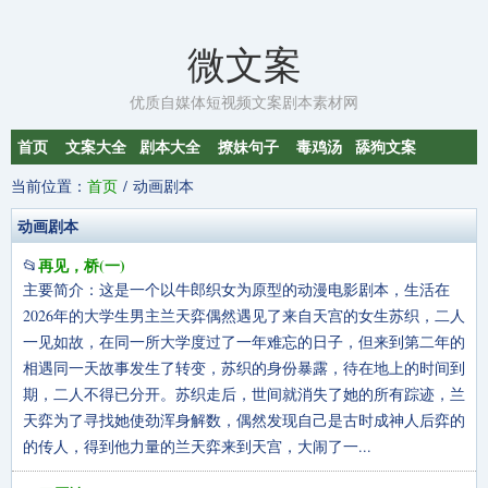
微文案
优质自媒体短视频文案剧本素材网
首页
文案大全
剧本大全
撩妹句子
毒鸡汤
舔狗文案
当前位置：
首页
动画剧本
动画剧本
再见，桥(一)
📂
主要简介：这是一个以牛郎织女为原型的动漫电影剧本，生活在
2026年的大学生男主兰天弈偶然遇见了来自天宫的女生苏织，二人
一见如故，在同一所大学度过了一年难忘的日子，但来到第二年的
相遇同一天故事发生了转变，苏织的身份暴露，待在地上的时间到
期，二人不得已分开。苏织走后，世间就消失了她的所有踪迹，兰
天弈为了寻找她使劲浑身解数，偶然发现自己是古时成神人后弈的
的传人，得到他力量的兰天弈来到天宫，大闹了一...