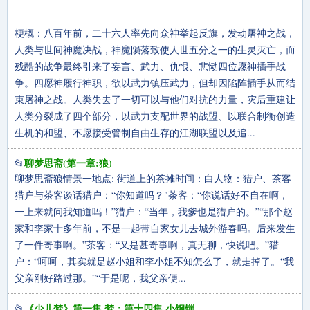
梗概：八百年前，二十六人率先向众神举起反旗，发动屠神之战，
人类与世间神魔决战，神魔陨落致使人世五分之一的生灵灭亡，而
残酷的战争最终引来了妄言、武力、仇恨、悲恸四位愿神插手战
争。四愿神履行神职，欲以武力镇压武力，但却因陷阵插手从而结
束屠神之战。人类失去了一切可以与他们对抗的力量，灾后重建让
人类分裂成了四个部分，以武力支配世界的战盟、以联合制衡创造
生机的和盟、不愿接受管制自由生存的江湖联盟以及追...
聊梦思斋(第一章:狼)
📂
聊梦思斋狼情景一地点: 街道上的茶摊时间：白人物：猎户、茶客
猎户与茶客谈话猎户：“你知道吗？"茶客：“你说话好不自在啊，
一上来就问我知道吗！”猎户：“当年，我爹也是猎户的。”“那个赵
家和李家十多年前，不是一起带自家女儿去城外游春吗。后来发生
了一件奇事啊。”茶客：“又是甚奇事啊，真无聊，快说吧。”猎
户：“呵呵，其实就是赵小姐和李小姐不知怎么了，就走掉了。“我
父亲刚好路过那。”“于是呢，我父亲便...
《少儿梦》第一集 梦；第十四集 小钢镚
📂