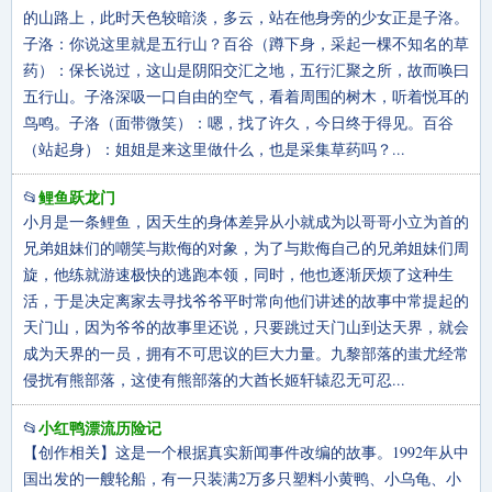
的山路上，此时天色较暗淡，多云，站在他身旁的少女正是子洛。
子洛：你说这里就是五行山？百谷（蹲下身，采起一棵不知名的草
药）：保长说过，这山是阴阳交汇之地，五行汇聚之所，故而唤曰
五行山。子洛深吸一口自由的空气，看着周围的树木，听着悦耳的
鸟鸣。子洛（面带微笑）：嗯，找了许久，今日终于得见。百谷
（站起身）：姐姐是来这里做什么，也是采集草药吗？...
鲤鱼跃龙门
📂
小月是一条鲤鱼，因天生的身体差异从小就成为以哥哥小立为首的
兄弟姐妹们的嘲笑与欺侮的对象，为了与欺侮自己的兄弟姐妹们周
旋，他练就游速极快的逃跑本领，同时，他也逐渐厌烦了这种生
活，于是决定离家去寻找爷爷平时常向他们讲述的故事中常提起的
天门山，因为爷爷的故事里还说，只要跳过天门山到达天界，就会
成为天界的一员，拥有不可思议的巨大力量。九黎部落的蚩尤经常
侵扰有熊部落，这使有熊部落的大酋长姬轩辕忍无可忍...
小红鸭漂流历险记
📂
【创作相关】这是一个根据真实新闻事件改编的故事。1992年从中
国出发的一艘轮船，有一只装满2万多只塑料小黄鸭、小乌龟、小