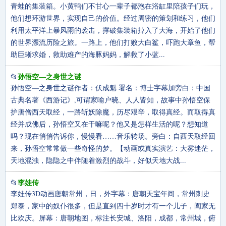
青蛙的集装箱。小黄鸭们不甘心一辈子都泡在浴缸里陪孩子们玩，
他们想环游世界，实现自己的价值。经过周密的策划和练习，他们
利用太平洋上暴风雨的袭击，撑破集装箱掉入了大海，开始了他们
的世界漂流历险之旅。一路上，他们打败大白鲨，吓跑大章鱼，帮
助巨蜥求婚，救助难产的海豚妈妈，解救了小蓝...
孙悟空—之身世之谜
📂
孙悟空—之身世之谜作者：伏成魁 署名：博士字幕加旁白：中国
古典名著《西游记》,可谓家喻户晓、人人皆知，故事中孙悟空保
护唐僧西天取经，一路斩妖除魔，历尽艰辛，取得真经。而取得真
经并成佛后，孙悟空又在干嘛呢？他又是怎样生活的呢？想知道
吗？现在悄悄告诉你，慢慢看……音乐转场。旁白：自西天取经回
来，孙悟空常常做一些奇怪的梦。【动画或真实演艺：大雾迷茫，
天地混浊，隐隐之中伴随着激烈的战斗，好似天地大战...
李娃传
📂
李娃传3D动画唐朝常州，日，外字幕：唐朝天宝年间，常州刺史
郑泰，家中的奴仆很多，但是直到四十岁时才有一个儿子，阖家无
比欢庆。屏幕：唐朝地图，标注长安城、洛阳，成都，常州城，俯