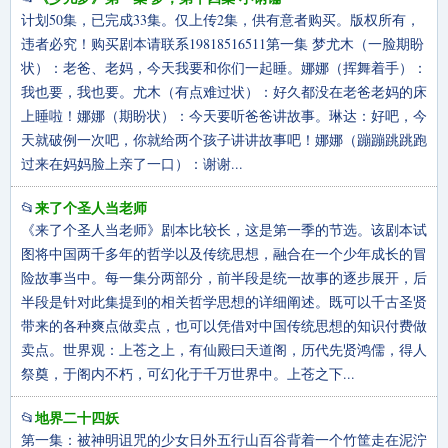
计划50集，已完成33集。仅上传2集，供有意者购买。版权所有，
违者必究！购买剧本请联系19818516511第一集 梦尤木（一脸期盼
状）：老爸、老妈，今天我要和你们一起睡。娜娜（挥舞着手）：
我也要，我也要。尤木（有点难过状）：好久都没在老爸老妈的床
上睡啦！娜娜（期盼状）：今天要听爸爸讲故事。琳达：好吧，今
天就破例一次吧，你就给两个孩子讲讲故事吧！娜娜（蹦蹦跳跳跑
过来在妈妈脸上亲了一口）：谢谢...
来了个圣人当老师
📂
《来了个圣人当老师》剧本比较长，这是第一季的节选。该剧本试
图将中国两千多年的哲学以及传统思想，融合在一个少年成长的冒
险故事当中。每一集分两部分，前半段是统一故事的逐步展开，后
半段是针对此集提到的相关哲学思想的详细阐述。既可以千古圣贤
带来的各种爽点做卖点，也可以凭借对中国传统思想的知识付费做
卖点。世界观：上苍之上，有仙殿曰天道阁，历代先贤鸿儒，得人
祭奠，于阁内不朽，可幻化于千万世界中。上苍之下...
地界二十四妖
📂
第一集：被神明诅咒的少女日外五行山百谷背着一个竹筐走在泥泞