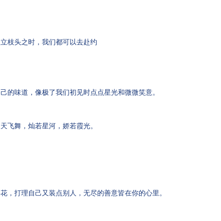
傲立枝头之时，我们都可以去赴约
自己的味道，像极了我们初见时点点星光和微微笑意。
漫天飞舞，灿若星河，娇若霞光。
樱花，打理自己又装点别人，无尽的善意皆在你的心里。