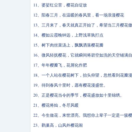
11、婆娑红尘苦，樱花自绽放
12、阳春三月，在温暖的春风里，看一场浪漫樱花
13、三月来了，春天就真正开始了，希望当三月樱花
14、樱如云霞晚钟远，上野浅草孰打点
15、树下肉丝菜汤上，飘飘洒落樱花瓣
16、微风轻抚樱花，它就瞬间将碧空如洗的天空铺满
17、年年樱瓣飞，花屑化作肥
18、一个人站在樱花树下，抬头仰望，忽然看到花瓣
19、待到春风十里时，愿有樱花漫盛世。
20、正是樱花当令的季节，樱花盛放如十里锦绣。
21、樱花将灿，冬尽风暖
22、今生做花，来世漂亮。我想你上辈子一定是一簇
23、鹳巢高，山风外樱花闹