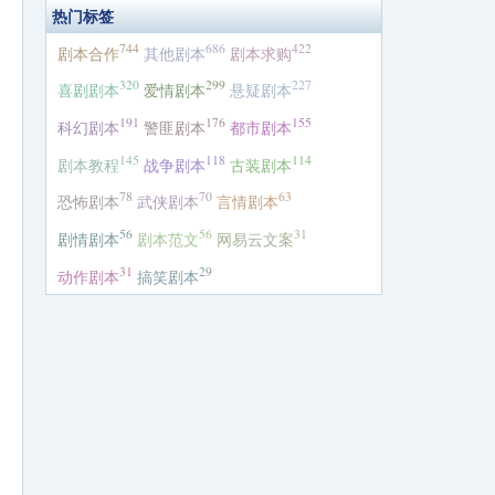
热门标签
744
686
422
剧本合作
其他剧本
剧本求购
320
299
227
喜剧剧本
爱情剧本
悬疑剧本
191
176
155
科幻剧本
警匪剧本
都市剧本
145
118
114
剧本教程
战争剧本
古装剧本
78
70
63
恐怖剧本
武侠剧本
言情剧本
56
56
31
剧情剧本
剧本范文
网易云文案
31
29
动作剧本
搞笑剧本