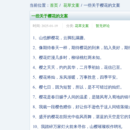
当前位置：
首页
花草文案
一些关于樱花的文案
一些关于樱花的文案
时间:
2025-01-19
分类:
花草文案
暂无评论
1、山也醉樱花，云脚乱蹒跚。
2、像期待春天一样，期待樱花的到来，陷入美好，期
3、樱花烂漫几多时，柳绿桃红两未知。
4、樱之夭夭，灼灼其华，二月季初始，花信已至。
5、樱花将灿，东风渐暖，万事胜意，四季平安。
6、樱七日，因为短暂，所以，是不可错过的灿烂。
7、樱花是春日赐予人间的温柔，是随风寄入蜀地的锦
8、我栽一段樱色赠你，好让你不逊色于这人间错落烟
9、盛开的樱花在阳光中临风而舞，湛蓝的天空是它的
10、我踏碎万家灯火前来寻你，山樱璀璨权作聘礼