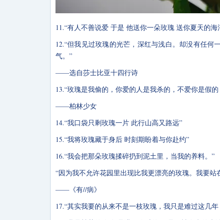
11.“有人不善说爱 于是 他送你一朵玫瑰 送你夏天的
12.“但我见过玫瑰的光芒，深红与浅白。却没有任
气。”
——选自莎士比亚十四行诗
13.“玫瑰是我偷的，你爱的人是我杀的，不爱你是假的
——柏林少女
14.“我口袋只剩玫瑰一片 此行山高又路远”
15.“我将玫瑰藏于身后 时刻期盼着与你赴约”
16.“我会把那朵玫瑰揉碎扔到泥土里，当我的养料。”
“因为我不允许花园里出现比我更漂亮的玫瑰。我要站
——《有//病》
17.“其实我要的从来不是一枝玫瑰，我只是难过这几