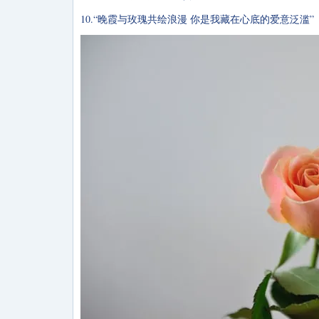
10.“晚霞与玫瑰共绘浪漫 你是我藏在心底的爱意泛滥”