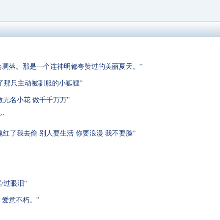
会凋落。那是一个连神明都夸赞过的美丽夏天。”
为了那只主动被驯服的小狐狸”
做无名小花 做千千万万”
”
玫瑰红了我去偷 别人要生活 你要浪漫 我不要脸”
掉过眼泪”
，爱意不朽。”