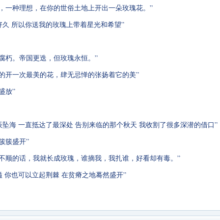
往，一种理想，在你的世俗土地上开出一朵玫瑰花。”
了好久 所以你送我的玫瑰上带着星光和希望”
会腐朽。帝国更迭，但玫瑰永恒。”
调的开一次最美的花，肆无忌惮的张扬着它的美”
盛放”
星辰坠海 一直抵达了最深处 告别来临的那个秋天 我收割了很多深潜的借口”
簇簇盛开”
；不顺的话，我就长成玫瑰，谁摘我，我扎谁，好看却有毒。”
溢 你也可以立起荆棘 在贫瘠之地蓦然盛开”