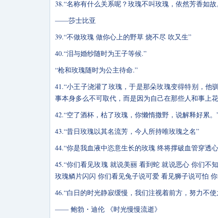
38.“名称有什么关系呢？玫瑰不叫玫瑰，依然芳香如故
——莎士比亚
39.“不做玫瑰 做你心上的野草 烧不尽 吹又生”
40.“泪与婚纱随时为王子等候.”
“枪和玫瑰随时为公主待命.”
41.“小王子浇灌了玫瑰，于是那朵玫瑰变得特别，
事本身多么不可取代，而是因为自己在那些人和事上花
42.“空了酒杯，枯了玫瑰，你懒惰撒野，说解释好累。
43.“昔日玫瑰以其名流芳，今人所持唯玫瑰之名”
44.“你是我血液中恣意生长的玫瑰 终将撑破血管穿透
45.“你们看见玫瑰 就说美丽 看到蛇 就说恶心 你们
玫瑰鳞片闪闪 你们看见兔子说可爱 看见狮子说可怕 你
46.“白日的时光静寂缓慢，我们注视着前方，努力不
—— 鲍勃・迪伦 《时光慢慢流逝》