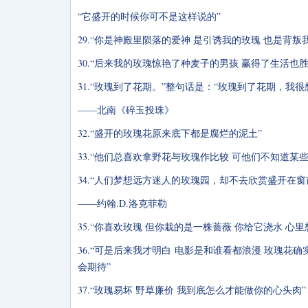
“它盛开的时候你可不是这样说的”
29.“你是神殿里陨落的爱神 是引诱我的玫瑰 也是背叛
30.“后来我的玫瑰惊艳了种麦子的男孩 赢得了生活也
31.“玫瑰到了花期。”整句话是：“玫瑰到了花期，我很
——北南《碎玉投珠》
32.“盛开的玫瑰花原来底下都是腐烂的泥土”
33.“他们总喜欢拿野花与玫瑰作比较 可他们不知道
34.“人们梦想远方迷人的玫瑰园，却不去欣赏盛开在窗
——约翰.D.洛克菲勒
35.“你喜欢玫瑰 但你栽的是一株蔷薇 你给它浇水 心
36.“可是后来我才明白 电影是和谁看都浪漫 玫瑰花
会期待”
37.“玫瑰易坏 野草廉价 我到底怎么才能做你的心头肉”