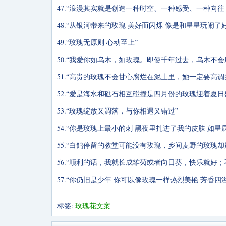
47.“浪漫其实就是创造一种时空、一种感受、一种向
48.“从银河带来的玫瑰 美好而闪烁 像是和星星玩闹
49.“玫瑰无原则 心动至上”
50.“我爱你如乌木，如玫瑰。即使千年过去，乌木不
51.“高贵的玫瑰不会甘心腐烂在泥土里，她一定要高
52.“爱是海水和礁石相互碰撞是四月份的玫瑰迎着夏日
53.“玫瑰绽放又凋落，与你相遇又错过”
54.“你是玫瑰上最小的刺 黑夜里扎进了我的皮肤 如
55.“白鸽停留的教堂可能没有玫瑰，乡间麦野的玫瑰却
56.“顺利的话，我就长成雏菊或者向日葵，快乐就好
57.“你仍旧是少年 你可以像玫瑰一样热烈美艳 芳香四
标签:
玫瑰花文案