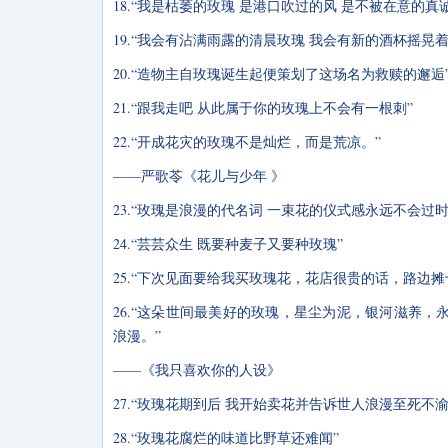
18.“我是枯萎的玫瑰 是港口吹过的风 是不被在意的真诚
19.“我会有沾满雨露的清晨玫瑰 我会有新的酒杯摇晃
20.“造物主自玫瑰诞生起便策划了这场名为救赎的邂逅
21.“跟我走吧 从此属于你的玫瑰上不会有一根刺”
22.“开成花灾的玫瑰不是灿烂，而是荒凉。”
——严歌苓《花儿与少年 》
23.“玫瑰是浪漫的代名词 一束花的仪式感永远不会过时
24.“芸芸众生 既要种麦子又要种玫瑰”
25.“下次见面要给我买玫瑰花，花店很贵的话，路边摊
26.“这朵世间最美好的玫瑰，星尘为泥，银河滋养
浪漫。”
——《我只喜欢你的人设》
27.“玫瑰花期到后 我开始卖花并告诉世人浪漫至死不
28.“玫瑰花腐烂的味道比野草还难闻”