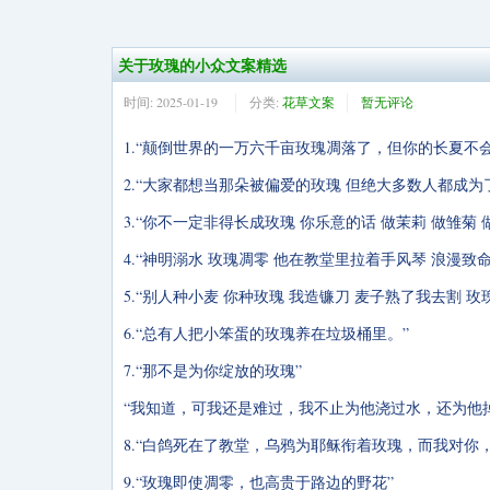
关于玫瑰的小众文案精选
时间:
2025-01-19
分类:
花草文案
暂无评论
1.“颠倒世界的一万六千亩玫瑰凋落了，但你的长夏不
2.“大家都想当那朵被偏爱的玫瑰 但绝大多数人都成
3.“你不一定非得长成玫瑰 你乐意的话 做茉莉 做雏菊 
4.“神明溺水 玫瑰凋零 他在教堂里拉着手风琴 浪漫致命
5.“别人种小麦 你种玫瑰 我造镰刀 麦子熟了我去割 
6.“总有人把小笨蛋的玫瑰养在垃圾桶里。”
7.“那不是为你绽放的玫瑰”
“我知道，可我还是难过，我不止为他浇过水，还为他
8.“白鸽死在了教堂，乌鸦为耶稣衔着玫瑰，而我对你
9.“玫瑰即使凋零，也高贵于路边的野花”