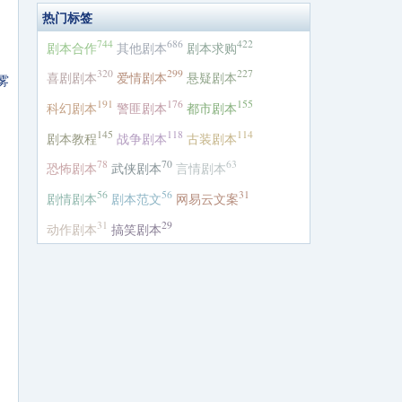
热门标签
744
686
422
剧本合作
其他剧本
剧本求购
320
299
227
喜剧剧本
爱情剧本
悬疑剧本
雾
191
176
155
科幻剧本
警匪剧本
都市剧本
145
118
114
剧本教程
战争剧本
古装剧本
78
70
63
恐怖剧本
武侠剧本
言情剧本
56
56
31
剧情剧本
剧本范文
网易云文案
31
29
动作剧本
搞笑剧本