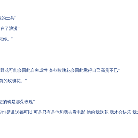
我的士兵”
胜在了浪漫”
想你。”
某些野花可能会因此自卑成性 某些玫瑰花会因此觉得自己高贵不已”
前的玫瑰花。”
里想的确是那朵玫瑰”
确实也是谁送都可以 可是只有是他和我去看电影 他给我送花 我才会快乐 我