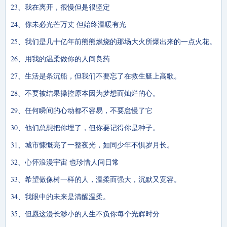
23、我在离开，很慢但是很坚定
24、你未必光芒万丈 但始终温暖有光
25、我们是几十亿年前熊熊燃烧的那场大火所爆出来的一点火花。
26、用我的温柔做你的人间良药
27、生活是条沉船，但我们不要忘了在救生艇上高歌。
28、不要被结果操控原本因为梦想而灿烂的心。
29、任何瞬间的心动都不容易，不要怠慢了它
30、他们总想把你埋了，但你要记得你是种子。
31、城市慷慨亮了一整夜光，如同少年不惧岁月长。
32、心怀浪漫宇宙 也珍惜人间日常
33、希望做像树一样的人，温柔而强大，沉默又宽容。
34、我眼中的未来是清醒温柔。
35、但愿这漫长渺小的人生不负你每个光辉时分