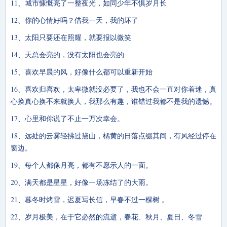
11、城市慷慨亮了一整夜光，如同少年不惧岁月长
12、你的心情好吗？借我一天，我的坏了
13、太阳只要还在照耀，就要报以微笑
14、天总会亮的，没有太阳也会亮的
15、喜欢早晨的风，好像什么都可以重新开始
16、喜欢归喜欢，太卑微就没必要了，我也不会一直对你着迷，真
心换真心换不来就换人，我那么有趣，谁错过我都不是我的遗憾。
17、心里和你说了不止一万次幸会。
18、远处的云雾轻拂过黛山，橘黄的日落点缀其间，有风经过停在
窗边。
19、每个人都像月亮，都有不愿示人的一面。
20、满天都是星星，好像一场冻结了的大雨。
21、暮冬时烤雪，迟夏写长信，早春不过一棵树 。
22、岁月极美，在于它必然的流逝，春花、秋月、夏日、冬雪