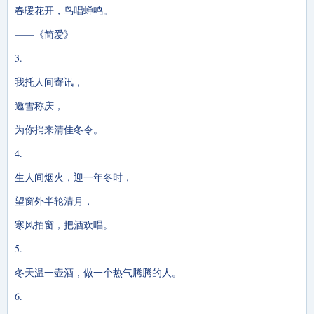
春暖花开，鸟唱蝉鸣。
——《简爱》
3.
我托人间寄讯，
邀雪称庆，
为你捎来清佳冬令。
4.
生人间烟火，迎一年冬时，
望窗外半轮清月，
寒风拍窗，把酒欢唱。
5.
冬天温一壶酒，做一个热气腾腾的人。
6.