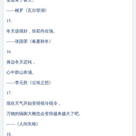
——梭罗《瓦尔登湖》
15.
冬天该很好，你若尚在场。
——张国荣《春夏秋冬》
16.
身边冬天迟钝，
心中群山奔涌。
——李元胜《尘埃之想》
17.
现在天气开始变得很冷很冷，
万物的隔阂大概也会变得越来越大了吧。
——《人间失格》
18.