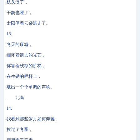
枝头淡了，
干鹊也哑了，
太阳借着云朵逃走了。
13.
冬天的废墟，
缅怀着逝去的光芒，
你靠着残存的阶梯，
在生锈的栏杆上，
敲出一个个单调的声响。
——北岛
14.
我看到那些岁月如何奔驰，
挨过了冬季，
便迎来了春天。