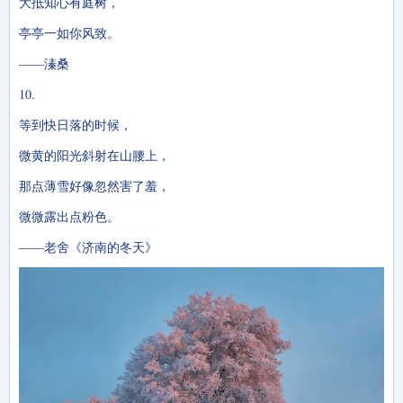
大抵知心有庭树，
亭亭一如你风致。
——溱桑
10.
等到快日落的时候，
微黄的阳光斜射在山腰上，
那点薄雪好像忽然害了羞，
微微露出点粉色。
——老舍《济南的冬天》