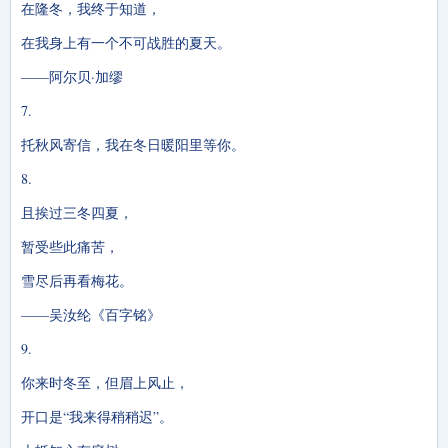
在隆冬，我终于知道，
在我身上有一个不可战胜的夏天。
——阿尔贝·加缪
7.
托秋风寄信，我在冬日暖阳里等你。
8.
且挨过三冬四夏，
暂受些此痛苦，
雪尽后再看梅花。
——吴汝纶《百字铭》
9.
你来时冬至，但眉上风止，
开口是“我来得稍稍迟”。