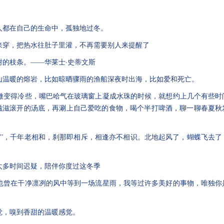
个人都在自己的生命中，孤独地过冬。
出来穿，把热水往肚子里灌，不再需要别人来提醒了
树的枝条。——华莱士·史蒂文斯
火山温暖的熔岩，比如晾晒骤雨的渔船深夜时出海，比如爱和死亡。
稍微变得冷些，嘴巴哈气在玻璃窗上凝成水珠的时候，就想约上几个有些时
滋滋滚开的汤底，再涮上自己爱吃的食物，喝个半打啤酒，聊一聊春夏秋
稍迟”，千年老相和，刹那即相斥，相逢亦不相识。北地起风了，蝴蝶飞去了
太多时间迟疑，陪伴你度过这冬季
，也曾在干净凛冽的风中等到一场流星雨，我等过许多美好的事物，唯独你
觉，嗅到香甜的温暖感觉。