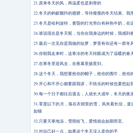
21.原来冬天的风，再温柔也是刺骨的
22.冬天的蚂蚁颤抖的翅膀，等待瘦瘦的冬天结束。
23.冬天是哈利波特，黄昏的灯光旁白有杯热牛奶，
24.谁说现在是冬天呢，当你在我身边的时候，我感到
25.最后一次见你是我做的短梦，梦里有你还有一群冬
26.你朝我走来时，这寒冷的冬天转眼成为了温暖的春
27.在寒冬里迎风去，在夜幕里披星归。
28.这个冬天，我想要抢你的帽子，抢你的围巾，抢
29.开心和不开心都要跟我讲，不快乐的时候也要想
30.每一个日子都往后退去，人就长大成年，冬天的
31.零度以下的月，落在衣褶里的雪，风夹着长信，
如猫
32.只要天寒地冻，雪雨纷飞，爱情就会如期而至。
33.对自己好一点，如果这个冬天没人牵你的手