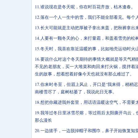
11.谁说现在是冬天呢，你在时百花齐放，枯木逢春。
12.落在一个人一生中的雪，我们不能全部看见。每
13.长大可能就是主动把厚被子拿出来盖，把秋裤拿
14.人要有一颗冬天的心，来打量霜，和盖着雪壳的松
15.冬天时，我喜欢靠近温暖的事，比如地壳运动时
16.要说什么对这个冬天期待的事情大概就是等天气
不见的老朋友，买一大堆菜和肉回来打火锅，搅拌着
生的故事，想着想着好像今天也就没有那么难过了。
17.你来时冬至，但眉上风止，开口是“我来得，稍
南楼雪尽了，庭树枯萎了，我说此日无事。
18.想把你藏进我外套里，用话语温暖这空气，不需要
19.我等过冬日里冰雪尽熔，等过雨后太阳撕开乌云
那么漫长
20.一边搓手，一边脱掉帽子和围巾，鼻子开始恢复知