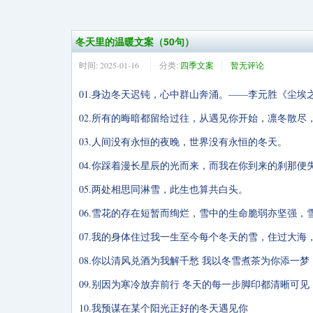
冬天里的温暖文案（50句）
时间:
2025-01-16
分类:
四季文案
暂无评论
01.身边冬天迟钝，心中群山奔涌。——李元胜《尘埃
02.所有的晦暗都留给过往，从遇见你开始，凛冬散尽
03.人间没有永恒的夜晚，世界没有永恒的冬天。
04.你踩着漫长星辰的光而来，而我在你到来的刹那
05.两处相思同淋雪，此生也算共白头。
06.雪花的存在短暂而绚烂，雪中的生命脆弱亦坚强
07.我的身体住过我一生至今每个冬天的雪，住过大
08.你以清风兑酒为我解千愁 我以冬雪煮茶为你添一梦
09.别因为寒冷放弃前行 冬天的每一步脚印都清晰可见
10.我预谋在某个阳光正好的冬天遇见你