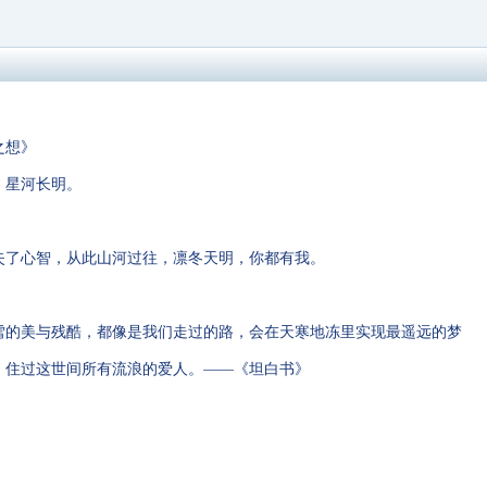
之想》
，星河长明。
便失了心智，从此山河过往，凛冬天明，你都有我。
，雪的美与残酷，都像是我们走过的路，会在天寒地冻里实现最遥远的梦
海，住过这世间所有流浪的爱人。——《坦白书》