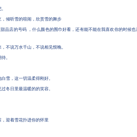
把。
立，倾听雪的喧闹，欣赏雪的舞步
隔壁甜品店的号码 ，什么颜色的围巾好看，还有能不能在我喜欢你的时候也
酒来，不说万水千山，不说相见恨晚。
期待。
地白雪，这一切温柔得刚好。
见过冬日里最温暖的的笑容。
茶，迎着雪花扑进你的怀里