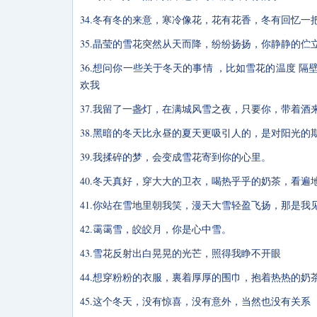
34.冬有冬的来意，寒冷像花，花有花香，冬有回忆一
35.晶莹的雪花突然从天而降，纷纷扬扬，你静静的伫
36.想问你一些关于冬天的事情 ，比如雪花的温度 
欢我
37.我留了一盏灯，在满城风雪之夜，只要你，带着
38.黑暗的冬天比永昼的夏天更吸引人的，是对阳光的
39.我揉碎的梦，会变成雪花寄到你的心里。
40.冬天真好，穿大大的卫衣，喝热乎乎的奶茶，看遍
41.你站在雪地里朝我笑，漫天大雪轻盈飞扬，那是我
42.霭霭雪，皎皎月，你是心中雪。
43.雪花反射出白晃晃的光芒，照得我睁不开眼
44.想穿粉粉的衣服，裏着厚厚的围巾，抱着热热的奶
45.这个冬天，没有惊喜，没有意外，当然也没有关系