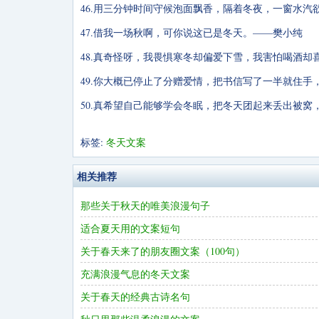
46.用三分钟时间守候泡面飘香，隔着冬夜，一窗水汽
47.借我一场秋啊，可你说这已是冬天。——樊小纯
48.真奇怪呀，我畏惧寒冬却偏爱下雪，我害怕喝酒
49.你大概已停止了分赠爱情，把书信写了一半就住
50.真希望自己能够学会冬眠，把冬天团起来丢出被
标签:
冬天文案
相关推荐
那些关于秋天的唯美浪漫句子
适合夏天用的文案短句
关于春天来了的朋友圈文案（100句）
充满浪漫气息的冬天文案
关于春天的经典古诗名句