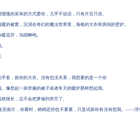
我用缓慢的呆笨的方式爱你，几乎不说话，只有片言只语。
在温暖的被窝，沉浸在奇幻的魔法世界里，海格的大衣和房间的壁炉。
春暖花开，鸟唱蝉鸣。
风。
天
你的手套，抢你的大衣。没有也没关系，我想要的是一个你
起我。像想起一床舒服的被子或者冬天的暖炉那样想起我。
夜虽然很长，总不会把梦做到穷尽了。
遣送至南方，你看时，稍稍迟些也不要紧，只是试探你有没有想我。——浮