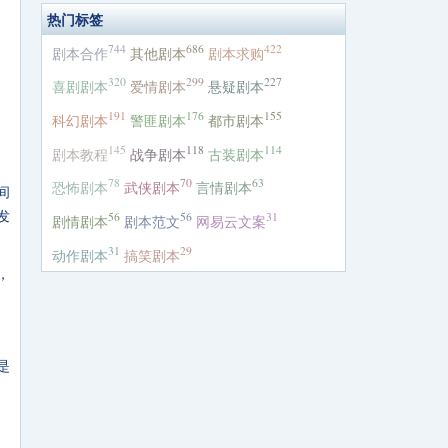
热门标签
744
686
422
剧本合作
其他剧本
剧本求购
320
299
227
喜剧剧本
爱情剧本
悬疑剧本
191
176
155
科幻剧本
警匪剧本
都市剧本
145
118
114
剧本教程
战争剧本
古装剧本
78
70
63
恐怖剧本
武侠剧本
言情剧本
间
发
56
56
31
剧情剧本
剧本范文
网易云文案
31
29
动作剧本
搞笑剧本
，
是