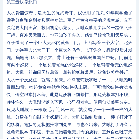
第三章妖界北门
大吼骨骼惊奇，是天生的练武奇才。仅仅用了九九 81年就学会了
猴毛分身和金刚变形两种功法。更是把黄金棒耍的虎虎生威。立马
决定要大闹天宫。救回初恋小龙女。大吼双脚用力猛的一蹬便飞天
而起。直冲天际而去。也不知飞了多久。感觉已经快飞到天尽头，
终于看到了一个巨大无比的黄金巨门。上面写着三个大字。北天
门。远远望去北天门下一个巨大的乌龟。飞了许久，靠近以后才发
现。乌龟有100m那么大。背上还有一条蜿蜒匍匐的巨蛇。门前还
有两个妖将，一个是长着蛇尾的蛇妖将，一个是背着龟壳的龟妖
将。大吼上前询问天奴总管，却被蛇妖将羞辱。被龟妖将往外赶。
大吼一个没忍住，就骂了起来。不料被蛇妖将咬了一口。大吼顿时
暴跳如雷。抄起黄金棒就往蛇妖将头上砸。但可惜蛇妖将身法奇
快，悟空根本打不着。此是龟妖将上前帮忙。那龟壳根本打不破。
缠斗许久，大吼渐渐落入下风，心里很着急。便用仙法猴毛分身。
只见大吼拔下一根猴毛，迎风一吹。就变成了一个一模一样的大
吼。分身在前面跟两个妖精拉址。大吼却躲到后面，一棒子打死了
蛇妖将。龟妖将见状把头缩到壳里，再也不出来。大吼打了许久，
这龟壳根本打不破。于是便抱着龟壳拼命的旋转。直到自己吐了为