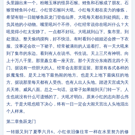
头里蹦出来一个。粉雕玉琢的怪异石猴。鲤鱼和石猴成了朋友。石
猴管鲤鱼叫小红。小红管石猴叫大吼。小红每天都在卖力的修炼，
希望有朝一日能够鱼跃龙门登临仙界。大吼每天都在到处捣乱，欺
负其他的小动物。嘴里吼叫个不停。小红经常说你在吼叫什么？大
吼觉得小红太安静了。一点都不好玩。大吼就到山下。集市里。到
处溜达。整天偷鸡摸狗，好不快活。有时看到小姐姐还会撩一下衣
服。没事还会吹一下裙子。经常被满街的人追着打。有一天大吼来
到了集市的东边。看到有人在说书。书生说。天上三尺有神明。向
上十万八千里。那里矗立着一座天宫。那个天宫分东南西北四个天
门。据说有一些胆大的人。经常会去那里逗留。那里有各式各样的
妖魔鬼怪。是天上地下最热闹的地方。也是天上地下最疯狂的地
方。据说那里每天都有人受伤。也有人出人头地。踏进天宫成为天
兵天将。威风八面。总之一句话。这辈子如果能到天门转一下。人
生也就没有什么可遗憾的了。大吼才明白。原来小红的志向那么伟
大。于是大吼也暗下决心，终有一日一定会大闹天宫出人头地混出
个人样来。
第二章鱼跃龙门
一转眼又到了夏季六月6。小红依旧像往常一样在水里努力的修