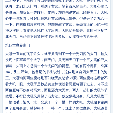
止才停下。乌龟终于伸出头也跟着吐了起来。大吼一棒子打死了龟
妖将，走到北天门前，看到了玄武。望着百米的巨壳。大吼心里也
是没底。却听见一阵阵鼾声传来，却原来是玄武已经睡着了。大吼
心中一阵欢喜，抄起巨棒就往玄武的头上砸去。但是砸了九九八十
一下。连防御都没有打破。但却惊醒了玄武。龟壳背上的巨蛇一招
神龙摆尾，直接把大吼打飞了出去。大吼抬头望去。此时已不见了
北天门。自己也不知道被打飞出去多远。估摸有十万八千里。
第四章魔界南门
大吼一直向前飞了许久，终于又看到了一个金光闪闪的大门。抬头
发现上面写着三个大字，南天门。只见南天门下一个三丈高的巨人
躺着。头顶上方悬着一个金光闪闪的琵琶。门前有两个魔将。身高
3m，头生双角。他曾记的书生说过，这位是来自四大天王中的海
王。大吼询问两位魔将是否知晓天奴总管？哪知两位魔将连看都不
看大吼一眼。大吼于是抄起黄金棒便朝着两魔将砸了过去。却不想
两位魔将不仅身材高大，而且还力大无穷。两人一起打的大吼节节
败退。不得已大吼又用起了老方法。默念猴毛分身。只见大吼拔下
一根猴毛，迎风一涨，变成了一个一模一样的大吼。大吼偷偷跑到
两个魔将身后。抄起棒子，一棒一个，送走了两位魔将。大吼迈着