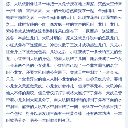
炼。大吼依旧像往常一样把一只兔子按在地上摩擦。突然天空传来
一声巨响，雷声滚滚。天上的云彩忽然聚拢在一起，金光闪闪。一
顿噼里啪啦之后，一座金光闪闪的天门。出现在花果山大瀑布白云
之上。此时安静的小红，像发疯一样的大声的吼叫，龙门，龙门。
紧接着就从池塘逆流着游到花果山瀑布下，一跃而起，逆流而上，
准备一举越过龙门。大吼才明白，原来这就是传说中的鱼跃龙门。
小红从瀑布下逆流而上。冲击失败了三次才成功越过龙门。只见小
红全身上下被金光包裹。几秒之后，小红变成了一条长约三丈的金
龙。小红来到大吼的身边。绕着大吼转了几圈，随后变成了一个头
上长着两个角的小女孩儿。小红给自己起了一个非常霸气的名字，
叫小龙女。还要大吼叫他公主殿下。突然天空中划过了一道金光。
只见一个拿着浮尘的仙人来到小龙女的身边，自称天奴总管。要招
小龙女入天庭做天奴。小龙女拼命挣扎，但却于事无补。大吼冲向
仙人不停的撕咬。但总管仅挥挥手就将大猴打下了瀑布，天奴总管
带着小龙女回天庭复命了。而大吼阴差阳错的掉到了瀑布下面的水
帘洞里。醒来的大吼在水帘洞里转了一圈，最终在一个角落里找了
一个包袱，打开以后发现里面有一根黄金棒，还有两本功法，一本
叫猴毛分身，另外一本叫做金刚变形。