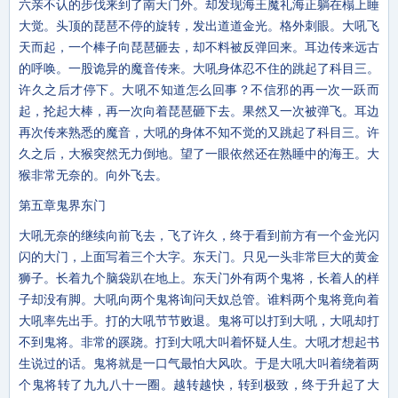
六亲不认的步伐来到了南天门外。却发现海王魔礼海正躺在榻上睡
大觉。头顶的琵琶不停的旋转，发出道道金光。格外刺眼。大吼飞
天而起，一个棒子向琵琶砸去，却不料被反弹回来。耳边传来远古
的呼唤。一股诡异的魔音传来。大吼身体忍不住的跳起了科目三。
许久之后才停下。大吼不知道怎么回事？不信邪的再一次一跃而
起，抡起大棒，再一次向着琵琶砸下去。果然又一次被弹飞。耳边
再次传来熟悉的魔音，大吼的身体不知不觉的又跳起了科目三。许
久之后，大猴突然无力倒地。望了一眼依然还在熟睡中的海王。大
猴非常无奈的。向外飞去。
第五章鬼界东门
大吼无奈的继续向前飞去，飞了许久，终于看到前方有一个金光闪
闪的大门，上面写着三个大字。东天门。只见一头非常巨大的黄金
狮子。长着九个脑袋趴在地上。东天门外有两个鬼将，长着人的样
子却没有脚。大吼向两个鬼将询问天奴总管。谁料两个鬼将竟向着
大吼率先出手。打的大吼节节败退。鬼将可以打到大吼，大吼却打
不到鬼将。非常的蹊跷。打到大吼大叫着怀疑人生。大吼才想起书
生说过的话。鬼将就是一口气最怕大风吹。于是大吼大叫着绕着两
个鬼将转了九九八十一圈。越转越快，转到极致，终于升起了大