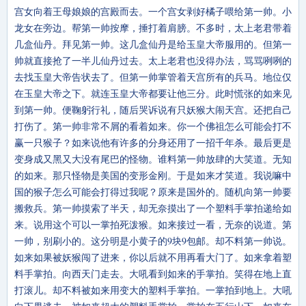
宫女向着王母娘娘的宫殿而去。一个宫女剥好橘子喂给第一帅。小
龙女在旁边。帮第一帅按摩，捶打着肩膀。不多时，太上老君带着
几盒仙丹。拜见第一帅。这几盒仙丹是给玉皇大帝服用的。但第一
帅就直接抢了一半儿仙丹过去。太上老君也没得办法，骂骂咧咧的
去找玉皇大帝告状去了。但第一帅掌管着天宫所有的兵马。地位仅
在玉皇大帝之下。就连玉皇大帝都要让他三分。此时慌张的如来见
到第一帅。便鞠躬行礼，随后哭诉说有只妖猴大闹天宫。还把自己
打伤了。第一帅非常不屑的看着如来。你一个佛祖怎么可能会打不
赢一只猴子？如来说他有许多的分身还用了一招千年杀。最后更是
变身成又黑又大没有尾巴的怪物。谁料第一帅放肆的大笑道。无知
的如来。那只怪物是美国的变形金刚。于是如来才笑道。我说嘛中
国的猴子怎么可能会打得过我呢？原来是国外的。随机向第一帅要
搬救兵。第一帅摸索了半天，却无奈摸出了一个塑料手掌拍递给如
来。说用这个可以一掌拍死泼猴。如来接过一看，无奈的说道。第
一帅，别刷小的。这分明是小黄子的9块9包邮。却不料第一帅说。
如来如果被妖猴闯了进来，你以后就不用再看大门了。如来拿着塑
料手掌拍。向西天门走去。大吼看到如来的手掌拍。笑得在地上直
打滚儿。却不料被如来用变大的塑料手掌拍。一掌拍到地上。大吼