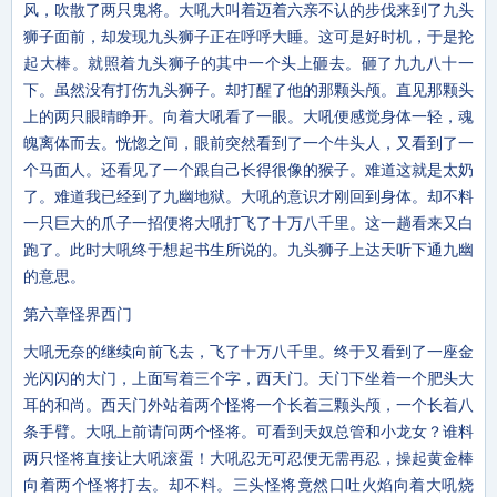
风，吹散了两只鬼将。大吼大叫着迈着六亲不认的步伐来到了九头
狮子面前，却发现九头狮子正在呼呼大睡。这可是好时机，于是抡
起大棒。就照着九头狮子的其中一个头上砸去。砸了九九八十一
下。虽然没有打伤九头狮子。却打醒了他的那颗头颅。直见那颗头
上的两只眼睛睁开。向着大吼看了一眼。大吼便感觉身体一轻，魂
魄离体而去。恍惚之间，眼前突然看到了一个牛头人，又看到了一
个马面人。还看见了一个跟自己长得很像的猴子。难道这就是太奶
了。难道我已经到了九幽地狱。大吼的意识才刚回到身体。却不料
一只巨大的爪子一招便将大吼打飞了十万八千里。这一趟看来又白
跑了。此时大吼终于想起书生所说的。九头狮子上达天听下通九幽
的意思。
第六章怪界西门
大吼无奈的继续向前飞去，飞了十万八千里。终于又看到了一座金
光闪闪的大门，上面写着三个字，西天门。天门下坐着一个肥头大
耳的和尚。西天门外站着两个怪将一个长着三颗头颅，一个长着八
条手臂。大吼上前请问两个怪将。可看到天奴总管和小龙女？谁料
两只怪将直接让大吼滚蛋！大吼忍无可忍便无需再忍，操起黄金棒
向着两个怪将打去。却不料。三头怪将竟然口吐火焰向着大吼烧