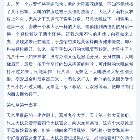
去。另一个八臂怪将手速飞快，看的大吼眼花缭乱，不知不觉就挨
了几个巴掌。大吼的衣服也被三头怪将烧着了。大吼大叫着扑灭衣
服上的火，无奈之下又运气了猴毛分身。只见大吼拔下一根猴毛，
迎风一吹，变成一个和大吼一样的大吼。偷偷跑到两怪将的身后一
棒一个轻松解决了两个怪将。迈着六亲不认的步伐，向着如来走
去。发现如来正在睡觉，于是悟空操起黄金棒向着如来砸去。却不
料被轻松躲开。如来一招千手如来打的大吼节节败退。大吼中了九
九八十一下如来神掌，没有办法又运起猴毛分身。分身在前，大吼
绕后面，最后一招千年杀打的如来痛苦的呻吟，可此时的大吼依然
打不过如来，只能算作半斤八两。无奈之下大吼放出大招金刚变
形。变形成金刚后身高三米，向着如来打去。此时的如来因为受伤
力气小打不过大吼。无奈之下放下狠话。让泼猴等着。便即冲向门
内而去搬救兵了。
第七章第一巴掌
天宫里最高的一座宫殿上。写着九个大字。天上第一帅大元帅府。
只见天奴总管带着四个天奴宫女。向大元帅禀报。这四个天奴原是
王母娘娘看管的。但第一帅向来不懂规矩。强行将小龙女和其中一
个好看的宫女要了去。天奴总管也没得办法。只能领着剩下的两个