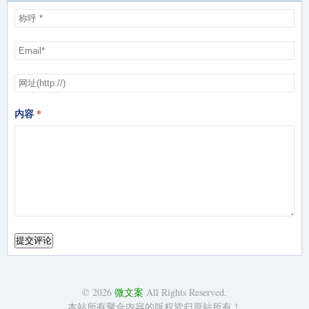
内容
提交评论
© 2026
微文案
All Rights Reserved.
本站所有聚合内容的版权皆归原站所有！