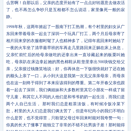
么苦啊！自那以后，父亲的态度开始有了一点点好转愿意去做农活
了，也不再怎么争吵只是互相都不怎么说话，家里像死一般的寂
静。
1998年秋，这两年掀起了一股南下打工热潮，有个村里的妇女从广
东回来带着母亲一起去了深圳一个玩具厂打工，两个月后母亲寄了
相片回来穿的衣服都时髦了人也精神多了，记得年底回来时她站了
一夜的火车坐了清早最早班的车再走几里路回来正躺在床上休息，
父亲忙前忙后的给母亲做吃的还拿出来一直珍藏起来的板栗叫她
吃，母亲趴在床边拿起她的黑色棉鞋从鞋垫里拿出500块钱交给父
亲，父亲接过钱微笑地说：好，你再休息一下饭很快就好了还在她
的额头上亲了一口，从小到大这是我第一次见父亲亲母亲，而母亲
也在这一刻终于得到了本来应该得到的尊重。第二年开春父亲也跟
着一起去了深圳，我们俩姐妹和大多数村里其它小朋友一样成了留
守儿童，和其它人不同的人他们是和爷爷奶奶一起生活，而我们是
两个人自已生活， 那时我们总是粗茶淡饭，有时候冷饭冷菜下
肚，村里的大人们总是我们俩太苦了，但是年纪尚小的我们不明白
什么是苦，也不觉得苦，只盼望父母过年回来时能对我夸赞一句：
你真的长大了懂事了能独立了非常的不错不比男孩子差！那时能得