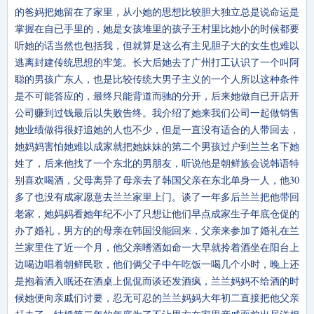
的爸妈把她留在了家里，从小她的思想比较胆大独立总是说命运是
掌握在自已手里的，她是女孩堆里的孩子王村里比她小的时候都要
听她的话当然也包括我，但就算是这么有主见胆子大的女生也难以
逃离封建传统思想的牢笼。长大后她去了广州打工认识了一个叫阿
聪的男孩广东人，也是比较传统大男子主义的一个人所以这种条件
是不可能答应的，最终只能背道而驰的分开，后来她做自已开店开
公司赚到过钱最后以失败告终。我介绍了她来我们公司一起做销售
她业绩做得很好追她的人也不少，但是一直没有适合的人带回去，
她妈妈害怕她难以成家就把她妹妹的第二个男孩过户到兰兰名下她
姓了，后来他找了一个东北的男朋友，听说他是朝鲜族会说韩语特
别喜欢喝酒，父母离异了母亲去了韩国父亲在东北单身一人，他30
多了也没有成家愿意去兰兰家里上门。谈了一年多后兰兰把他带回
老家，她妈妈看她年纪不小了只想让他们早点成家生子年底仓促的
办了婚礼，男方的的母亲在韩国没能回来，父亲来参加了婚礼在兰
兰家里住了近一个月，他父亲嗜酒如命一大早就拎着酒坐在阳台上
边喝边唱着朝鲜民歌，他们俩父子中午吃饭一喝几个小时，晚上还
是抱着酒入眠还在酒桌上侃侃而谈还发酒疯，兰兰妈妈不给酒的时
候她便向亲戚们讨要，忍无可忍的兰兰妈妈大年初二直接把他父亲