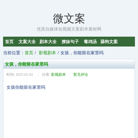
微文案
优质自媒体短视频文案剧本素材网
首页
文案大全
剧本大全
撩妹句子
毒鸡汤
舔狗文案
当前位置：
首页
影视剧本
女孩，你能留在家里吗
女孩，你能留在家里吗
时间:
2025-02-02
分类:
影视剧本
暂无评论
女孩你能留在家里吗