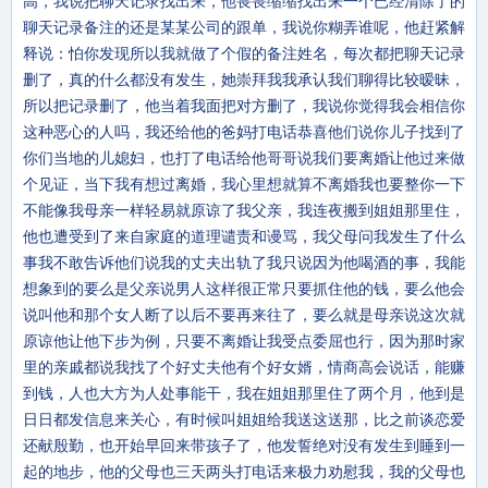
高，我说把聊天记录找出来，他畏畏缩缩找出来一个已经清除了的
聊天记录备注的还是某某公司的跟单，我说你糊弄谁呢，他赶紧解
释说：怕你发现所以我就做了个假的备注姓名，每次都把聊天记录
删了，真的什么都没有发生，她崇拜我我承认我们聊得比较暧昧，
所以把记录删了，他当着我面把对方删了，我说你觉得我会相信你
这种恶心的人吗，我还给他的爸妈打电话恭喜他们说你儿子找到了
你们当地的儿媳妇，也打了电话给他哥哥说我们要离婚让他过来做
个见证，当下我有想过离婚，我心里想就算不离婚我也要整你一下
不能像我母亲一样轻易就原谅了我父亲，我连夜搬到姐姐那里住，
他也遭受到了来自家庭的道理谴责和谩骂，我父母问我发生了什么
事我不敢告诉他们说我的丈夫出轨了我只说因为他喝酒的事，我能
想象到的要么是父亲说男人这样很正常只要抓住他的钱，要么他会
说叫他和那个女人断了以后不要再来往了，要么就是母亲说这次就
原谅他让他下步为例，只要不离婚让我受点委屈也行，因为那时家
里的亲戚都说我找了个好丈夫他有个好女婿，情商高会说话，能赚
到钱，人也大方为人处事能干，我在姐姐那里住了两个月，他到是
日日都发信息来关心，有时候叫姐姐给我送这送那，比之前谈恋爱
还献殷勤，也开始早回来带孩子了，他发誓绝对没有发生到睡到一
起的地步，他的父母也三天两头打电话来极力劝慰我，我的父母也