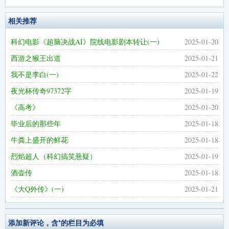
相关推荐
科幻电影《超脑决战AI》院线电影剧本转让(一)
2025-01-20
西游之猴王出道
2025-01-21
我不是李白(一)
2025-01-22
夜光杯传奇97372字
2025-01-19
《高考》
2025-01-20
毕业后的那些年
2025-01-18
牛粪上盛开的鲜花
2025-01-18
烈焰超人（科幻搞笑悬疑）
2025-01-19
酒壶传
2025-01-18
《大Q外传》(一)
2025-01-21
添加新评论，含*的栏目为必填