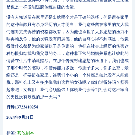
是也是一样没能逃脱传统封建的命运。
没有人知道留在家里还是出嫁哪个才是正确的选择，但是留在家里
的这种辛酸只有亲身经历的人才明白，我们这些留在家里的女人我
们连向丈夫诉苦的资格都没有，因为他也承担了太多思想的压力不
暇再顾及你，他的灵魂没有归属感，他的自尊心得不到满足，他觉
得做什么都是为你家做孩子是你家的，他把在社会上经历的伤害这
种怨恨归结我和我父母的身上，这种非正常的婚姻关系也让彼此的
情爱在生活中消耗贻尽。在那个传统封建思想的压迫下，我们也成
了那个时代的缩影，不管你能力多强，你胆子多大，你多么犟，最
终还是一样要留在家里，连我们小小的一个村都是如此没有人能逃
脱，那社会上又有多少像我们这样的女孩呢？你们过得好吗？坚强
起来吧，女孩们，我们必须坚强！你说我们会等到社会对这种家庭
的男性没有歧视的那一天吗？
肖静13723410254
2024年9月31日
标签:
其他剧本