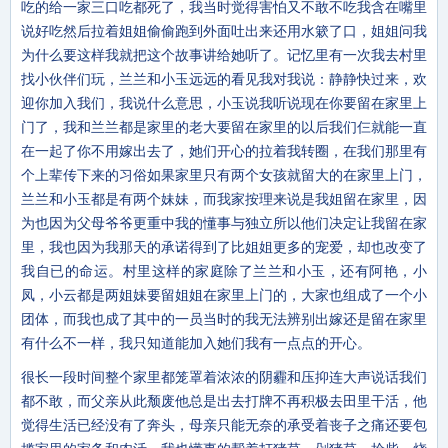
吃的给一家三口吃都死了，我当时觉得害怕又不敢不吃我含在嘴里
说好吃然后拉着姐姐偷偷跑到外面吐出来还用水簌了口，姐姐问我
为什么要这样我就把这个故事讲给她听了。记忆里有一次我去村里
找小伙伴们玩，兰兰和小玉远远的看见我对我说：静静快过来，欢
迎你加入我们，我说什么意思，小玉说我听说现在你要留在家里上
门了，我和兰兰都是家里的老大要留在家里的以后我们仨就能一直
在一起了你不用嫁出去了，她们开心的拉着我转圈，在我们那里有
个上辈传下来的习俗如果家里只有两个女孩就留大的在家里上门，
兰兰和小玉都是有两个妹妹，而我家按理来说是我姐留在家里，因
为也因为父母爷爷更重中我的懂事与独立所以他们决定让我留在家
里，我也因为我那天的承诺得到了比姐姐更多的宠爱，却也改变了
我自已的命运。村里这样的家庭除了兰兰和小玉，还有阿艳，小
凤，小云都是两姐妹要留姐姐在家里上门的，大家也组成了一个小
团体，而我也成了其中的一员当时的我无法辨别出嫁还是留在家里
有什么不一样，我只知道能加入她们我有一点点的开心。
很长一段时间整个家里都笼罩着浓浓的阴霾和压抑连大声说话我们
都不敢，而父亲从此颓废他总是出去打牌不再积极去田里干活，他
觉得生活已经没有了奔头，母亲只能无奈的承受着丧子之痛还要包