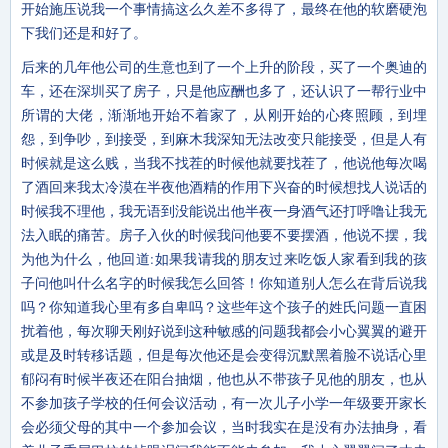
开始施压说我一个事情搞这么久差不多得了，最终在他的软磨硬泡
下我们还是和好了。
后来的几年他公司的生意也到了一个上升的阶段，买了一个奥迪的
车，还在深圳买了房子，只是他应酬也多了，还认识了一帮行业中
所谓的大佬，渐渐地开始不着家了，从刚开始的心疼照顾，到埋
怨，到争吵，到接受，到麻木我深知无法改变只能接受，但是人有
时候就是这么贱，当我不找茬的时候他就要找茬了，他说他每次喝
了酒回来我太冷漠在半夜他酒精的作用下兴奋的时候想找人说话的
时候我不理他，我无语到没能说出他半夜一身酒气还打呼噜让我无
法入眠的痛苦。房子入伙的时候我问他要不要摆酒，他说不摆，我
为他为什么，他回道:如果我请我的朋友过来吃饭人家看到我的孩
子问他叫什么名字的时候我怎么回答！你知道别人怎么在背后说我
吗？你知道我心里有多自卑吗？这些年这个孩子的姓氏问题一直困
扰着他，每次聊天刚好说到这种敏感的问题我都会小心翼翼的避开
或是及时转移话题，但是每次他还是会变得沉默黑着脸不说话心里
郁闷有时候半夜还在阳台抽烟，他也从不带孩子见他的朋友，也从
不参加孩子学校的任何会议活动，有一次儿子小学一年级要开家长
会必须父母的其中一个参加会议，当时我实在是没有办法抽身，看