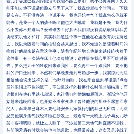
着儿子委屈巴拉的掉眼泪问我能不能去参加，我小心翼翼问了丈夫
能不能去他不说话但脸立马黑下来了，我说你就抽个时间去一下我
是实在走不开没办法，他说不去，我也开始生气了我说怎么你就不
能去，是我一个人的孩子吗？他也大声吼道：我就是不去，我为什
么不去你不知道吗？爱谁谁去！好多天我们都没有说话最终以我妥
协结束哄他才和好，其实我知道这个事一直他在心里没有办法跨过
去，我以为随着时间的推移会越来越淡，我不知道的是随着时间的
推移让他越来越在意这件事，随着年纪的增长他越来越传统执着于
这件事，有一次躺在床上他冷冷地说：这件事在我心里不可能过得
去，要么把儿子的姓改回来跟我姓，要么再生一个跟我姓，要不把
我的户口迁回来，不然我们早晚要走到离婚那一步，我震惊到无法
相信他会说出这样的话，他呼呼而睡，我在阳台坐到半凌晨2点委
屈的眼泪止不住的流干，不知道这样的折磨什么时候才能结束，而
这根刺在他心里越扎越深，也让我们的婚姻如履薄冰。渐渐地他开
始越来越晚回家，也开始不着家变成了曾经他说的那些不愿意回家
的人，而我早已麻木只要他能安全到家就行别的我已无所谓，无法
忍受他满身酒气我经常睡在沙发上，最近有一天晚上儿子与女儿吵
架非要和我睡，就让丈夫睡了一下沙发第二天他气到直接不理我，
从前闹矛盾有时我会哄他向他道歉，也经常冷战，这次又是冷战了