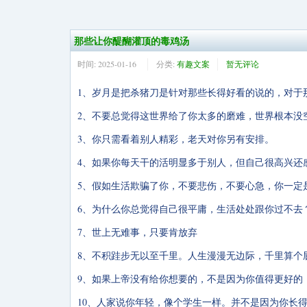
那些让你醍醐灌顶的毒鸡汤
时间:
2025-01-16
分类:
有趣文案
暂无评论
1、岁月是把杀猪刀是针对那些长得好看的说的，对于
2、不要总觉得这世界给了你太多的磨难，世界根本没
3、你只需看着别人精彩，老天对你另有安排。
4、如果你每天干的活明显多于别人，但自己很高兴还
5、假如生活欺骗了你，不要悲伤，不要心急，你一定
6、为什么你总觉得自己很平庸，生活处处跟你过不去
7、世上无难事，只要肯放弃
8、不积跬步无以至千里。人生漫漫无边际，千里算个
9、如果上帝没有给你想要的，不是因为你值得更好的
10、人家说你年轻，像个学生一样。并不是因为你长