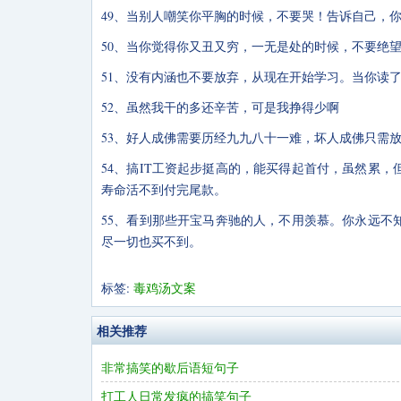
49、当别人嘲笑你平胸的时候，不要哭！告诉自己，
50、当你觉得你又丑又穷，一无是处的时候，不要绝
51、没有内涵也不要放弃，从现在开始学习。当你读
52、虽然我干的多还辛苦，可是我挣得少啊
53、好人成佛需要历经九九八十一难，坏人成佛只需
54、搞IT工资起步挺高的，能买得起首付，虽然累
寿命活不到付完尾款。
55、看到那些开宝马奔驰的人，不用羡慕。你永远不
尽一切也买不到。
标签:
毒鸡汤文案
相关推荐
非常搞笑的歇后语短句子
打工人日常发疯的搞笑句子