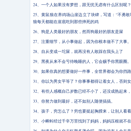
24、一个人如果没有梦想，跟无忧无虑有什么区别呢
25、黄鼠狼在养鸡场山崖边立了块碑，写道：“不勇
狼每天都能在崖底吃到那些摔死的鸡
26、狗是人类最好的朋友，然而狗最好的朋友是屎
27、注重细节，从小事做起，因为你根本做不了大事
28、自从变成一坨屎，就再没有人敢踩在我头上了
29、黑夜从来不会亏待晚睡的人，它会赐予你黑眼圈
30、如果你真的想要做好一件事，全世界都会为你挡
31、你以为男女平等了？你事事都得让着女人，否则
32、有些人感概自己岁数已经不小了，还没成熟起来
33、你努力做到最好，还不如别人随便搞搞。
34、孩子，穷怎么了？穷也要挺起胸膛来，让别人看
35、小蝌蚪经过千辛万苦找到了妈妈，妈妈压根就不
36、知道为什么自古红颜多薄命吗，因为没有人会在