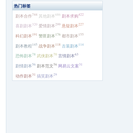
热门标签
744
686
422
剧本合作
其他剧本
剧本求购
320
299
227
喜剧剧本
爱情剧本
悬疑剧本
191
176
155
科幻剧本
警匪剧本
都市剧本
145
118
114
剧本教程
战争剧本
古装剧本
78
70
63
恐怖剧本
武侠剧本
言情剧本
56
56
31
剧情剧本
剧本范文
网易云文案
31
29
动作剧本
搞笑剧本