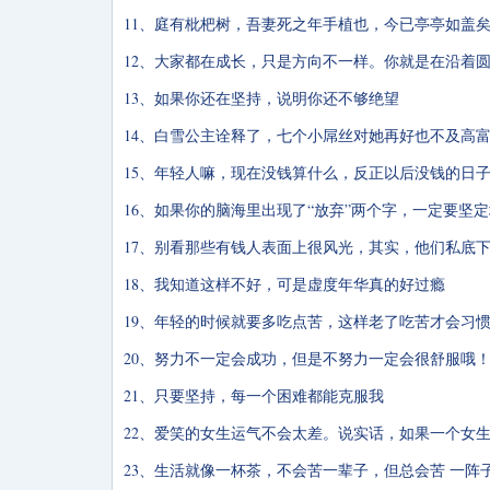
11、庭有枇杷树，吾妻死之年手植也，今已亭亭如盖
12、大家都在成长，只是方向不一样。你就是在沿着
13、如果你还在坚持，说明你还不够绝望
14、白雪公主诠释了，七个小屌丝对她再好也不及高
15、年轻人嘛，现在没钱算什么，反正以后没钱的日
16、如果你的脑海里出现了“放弃”两个字，一定要坚
17、别看那些有钱人表面上很风光，其实，他们私底
18、我知道这样不好，可是虚度年华真的好过瘾
19、年轻的时候就要多吃点苦，这样老了吃苦才会习
20、努力不一定会成功，但是不努力一定会很舒服哦
21、只要坚持，每一个困难都能克服我
22、爱笑的女生运气不会太差。说实话，如果一个女
23、生活就像一杯茶，不会苦一辈子，但总会苦 一阵