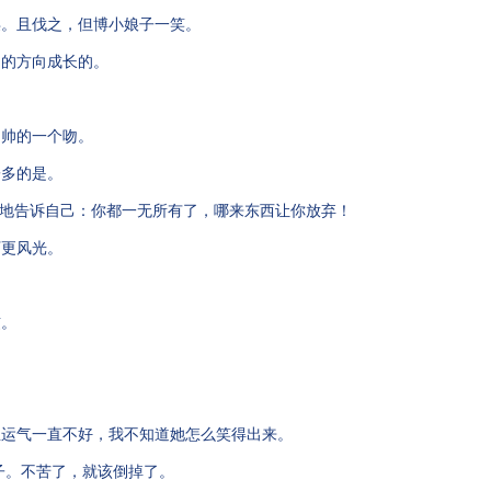
矣。且伐之，但博小娘子一笑。
圆的方向成长的。
富帅的一个吻。
子多的是。
定地告诉自己：你都一无所有了，哪来东西让你放弃！
下更风光。
惯。
！
生运气一直不好，我不知道她怎么笑得出来。
子。不苦了，就该倒掉了。