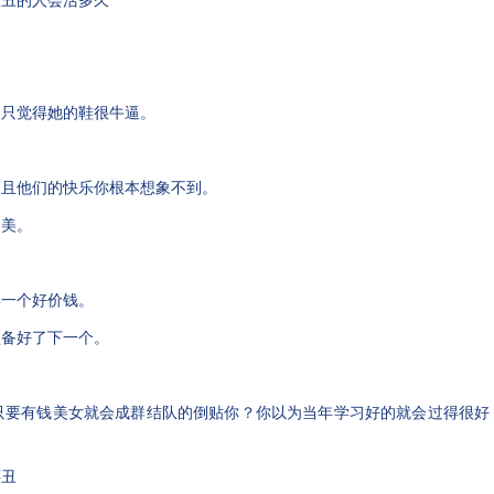
，只觉得她的鞋很牛逼。
。
而且他们的快乐你根本想象不到。
更美。
？
卖一个好价钱。
预备好了下一个。
只要有钱美女就会成群结队的倒贴你？你以为当年学习好的就会过得很好
还丑