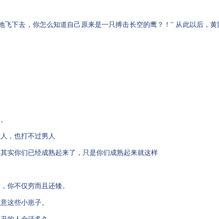
？
敢地飞下去，你怎么知道自己原来是一只搏击长空的鹰？！” 从此以后，黄
。
。
路。
女人，也打不过男人
，其实你们已经成熟起来了，只是你们成熟起来就这样
看，你不仅穷而且还矮。
在意这些小崽子。
意丑的人会活多久