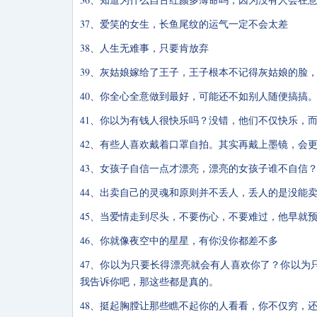
37、爱笑的女生，长鱼尾纹的运气一定不会太差
38、人生无难事，只要肯放弃
39、灰姑娘嫁给了王子，王子根本不记得灰姑娘的脸
40、你全心全意做到最好，可能还不如别人随便搞搞
41、你以为有钱人很快乐吗？没错，他们不仅快乐，
42、有些人喜欢戴着口罩自拍。其实再戴上墨镜，会
43、女孩子自信一点才漂亮，漂亮的女孩子谁不自信
44、出卖自己的灵魂和原则并不丢人，丢人的是没能
45、当爱情走到尽头，不要伤心，不要难过，他早就
46、你就像夜空中的星星，有你没你都差不多
47、你以为只要长得漂亮就会有人喜欢你了？你以为
我告诉你吧，那这些都是真的。
48、挺起胸膛让那些瞧不起你的人看看，你不仅穷，